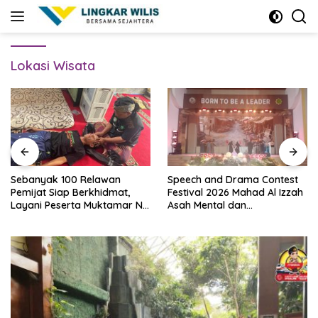
Skip
to
content
Lokasi Wisata
Sebanyak 100 Relawan
Speech and Drama Contest
Pemijat Siap Berkhidmat,
Festival 2026 Mahad Al Izzah
Layani Peserta Muktamar NU
Asah Mental dan
Secara Gratis
Kepercayaan Diri Santri