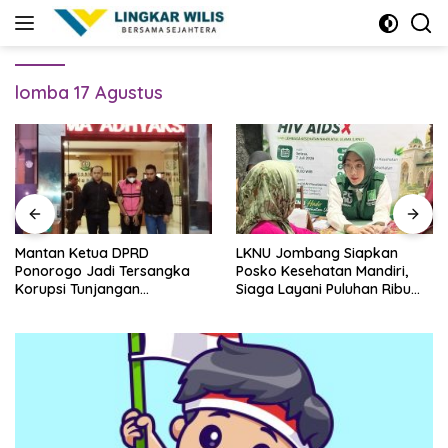
Skip
to
content
lomba 17 Agustus
Mantan Ketua DPRD
LKNU Jombang Siapkan
Ponorogo Jadi Tersangka
Posko Kesehatan Mandiri,
Korupsi Tunjangan
Siaga Layani Puluhan Ribu
Perumahan Dewan
Muktamirin