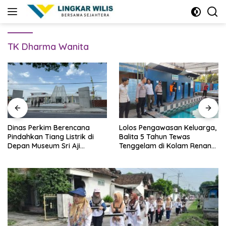
Skip
to
content
TK Dharma Wanita
Dinas Perkim Berencana
Lolos Pengawasan Keluarga,
Pindahkan Tiang Listrik di
Balita 5 Tahun Tewas
Depan Museum Sri Aji
Tenggelam di Kolam Renang
Joyoboyo
Blitar