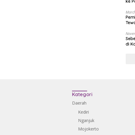
ke P
March
Pemi
Tewa
Bala
Nove
Sebe
di K
Kategori
Daerah
Kediri
Nganjuk
Mojokerto