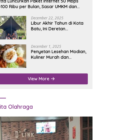
tta Luncurkan Paket Internet 50 Mbps
100 Ribu per Bulan, Sasar UMKM dan
umah Tangga
December 22, 2025
Libur Akhir Tahun di Kota
Batu, Ini Deretan
Campground Favorit untuk
Wisata Alam
December 1, 2025
Penyetan Lesehan Modian,
Kuliner Murah dan
Mengenyangkan di Depan
Kantor Disdukcapil
Nganjuk
View More
ita Olahraga