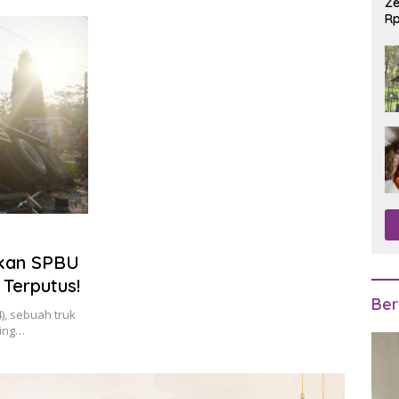
Ze
Rp
R
okan SPBU
 Terputus!
Ber
), sebuah truk
ling…