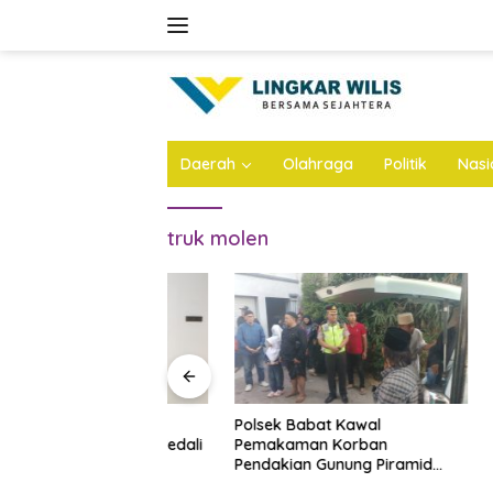
Skip
to
content
Daerah
Olahraga
Politik
Nasi
truk molen
 Dhito Beri
Polsek Babat Kawal
Tribun B
ajar Peraih Medali
Pemakaman Korban
Atletik 
sional 2026
Pendakian Gunung Piramid
Pare Bak
Bondowoso