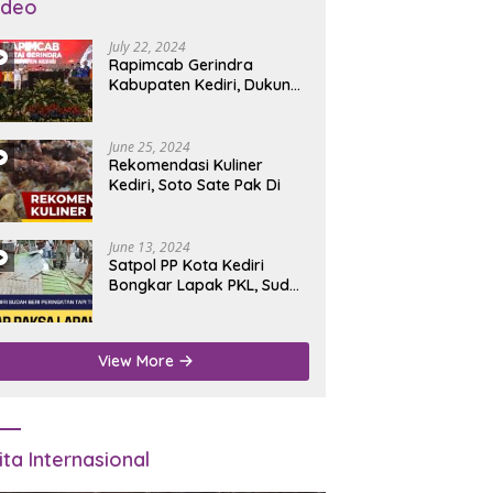
ideo
July 22, 2024
Rapimcab Gerindra
Kabupaten Kediri, Dukung
Dhito Kembali Jadi Bupati
June 25, 2024
Rekomendasi Kuliner
Kediri, Soto Sate Pak Di
June 13, 2024
Satpol PP Kota Kediri
Bongkar Lapak PKL, Sudah
Diperingatkan Tapi Tidak
Digubris
View More
ita Internasional