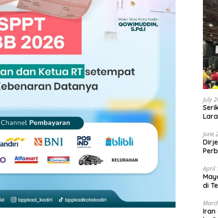
July 
Seri
Lara
Sebu
June 
Dirj
Perb
April
May
di T
March
Iran