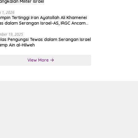
angkalan Militer Israel
 1, 2026
mpin Tertinggi Iran Ayatollah Ali Khamenei
s dalam Serangan Israel-AS, IRGC Ancam
san Tegas
mber 19, 2025
las Pengungsi Tewas dalam Serangan Israel
amp Ain al-Hilweh
View More