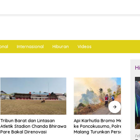
onal
Internasional
Hiburan
Videos
H
arat dan Lintasan
Api Karhutla Bromo Merembet
Tidak
Stadion Chanda Bhirawa
ke Poncokusumo, Polres
Gara 
al Direnovasi
Malang Turunkan Personel
Tebu 
Fe
Gabungan
Ngan