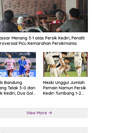
ssar Menang 3-1 atas Persik Kediri, Penalti
roversial Picu Kemarahan Persikmania
ib Bandung
Meski Unggul Jumlah
ng Telak 3-0 dari
Pemain Namun Persik
ik Kediri, Dua Gol
Kediri Tumbang 1-2
at Tendangan
dari Persis Solo
lti
View More