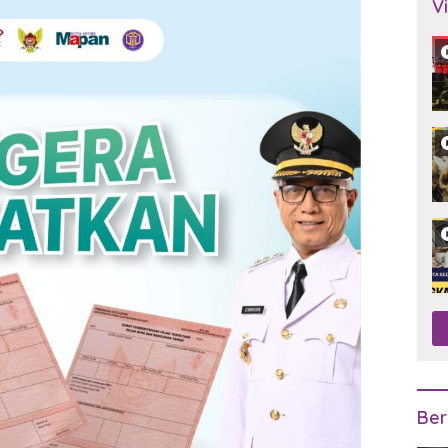
V
Ber