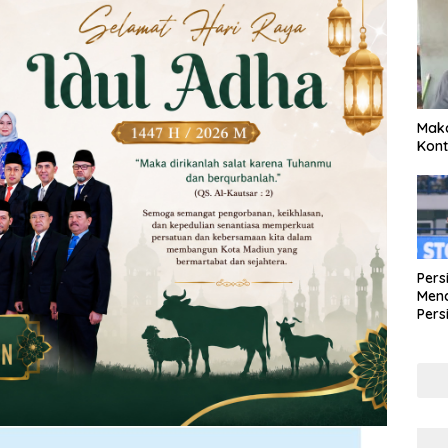
Maka
Kont
Pers
Mena
Pers
Lew
Pena