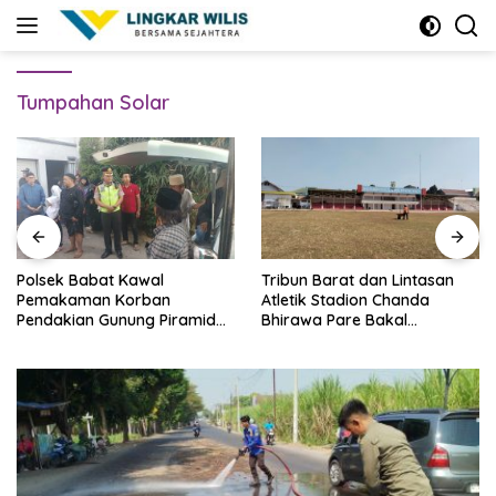
Skip
to
content
Tumpahan Solar
Polsek Babat Kawal
Tribun Barat dan Lintasan
Pemakaman Korban
Atletik Stadion Chanda
Pendakian Gunung Piramid
Bhirawa Pare Bakal
Bondowoso
Direnovasi