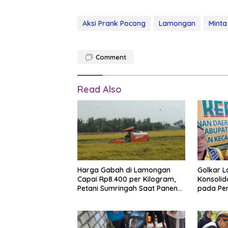
Aksi Prank Pocong
Lamongan
Minta
Comment
Read Also
Harga Gabah di Lamongan
Golkar 
Capai Rp8.400 per Kilogram,
Konsolida
Petani Sumringah Saat Panen
pada Pe
Raya