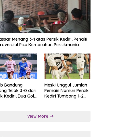
ssar Menang 3-1 atas Persik Kediri, Penalti
roversial Picu Kemarahan Persikmania
ib Bandung
Meski Unggul Jumlah
ng Telak 3-0 dari
Pemain Namun Persik
ik Kediri, Dua Gol
Kediri Tumbang 1-2
at Tendangan
dari Persis Solo
lti
View More