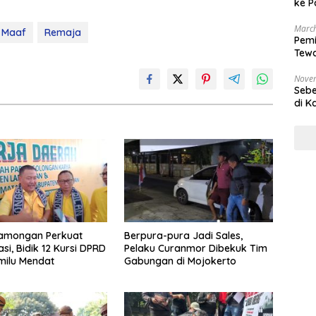
ke P
March
 Maaf
Remaja
Pemi
Tewa
Bala
Nove
Sebe
di K
Lamongan Perkuat
Berpura-pura Jadi Sales,
si, Bidik 12 Kursi DPRD
Pelaku Curanmor Dibekuk Tim
milu Mendat
Gabungan di Mojokerto