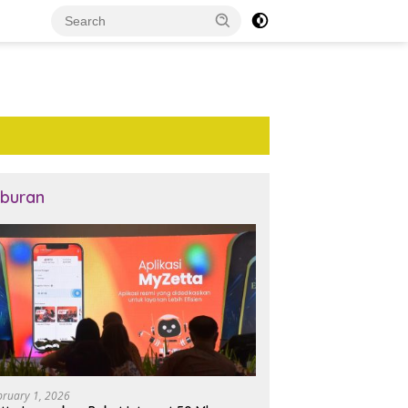
iburan
bruary 1, 2026