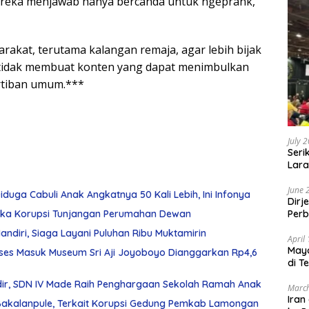
ereka menjawab hanya bercanda untuk ngeprank,”
akat, terutama kalangan remaja, agar lebih bijak
tidak membuat konten yang dapat menimbulkan
tiban umum.***
July 
Seri
Lara
Sebu
June 
duga Cabuli Anak Angkatnya 50 Kali Lebih, Ini Infonya
Dirj
gka Korupsi Tunjangan Perumahan Dewan
Perb
diri, Siaga Layani Puluhan Ribu Muktamirin
April
May
ses Masuk Museum Sri Aji Joyoboyo Dianggarkan Rp4,6
di T
ir, SDN IV Made Raih Penghargaan Sekolah Ramah Anak
March
Iran
 Bakalanpule, Terkait Korupsi Gedung Pemkab Lamongan