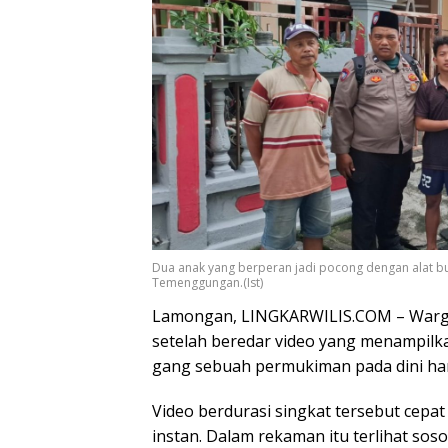
Dua anak yang berperan jadi pocong dengan alat bu
Temenggungan.(Ist)
Lamongan, LINGKARWILIS.COM – Warg
setelah beredar video yang menampilka
gang sebuah permukiman pada dini har
Video berdurasi singkat tersebut cepat
instan. Dalam rekaman itu terlihat soso