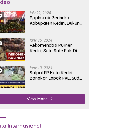
ideo
July 22, 2024
Rapimcab Gerindra
Kabupaten Kediri, Dukung
Dhito Kembali Jadi Bupati
June 25, 2024
Rekomendasi Kuliner
Kediri, Soto Sate Pak Di
June 13, 2024
Satpol PP Kota Kediri
Bongkar Lapak PKL, Sudah
Diperingatkan Tapi Tidak
Digubris
View More
ita Internasional