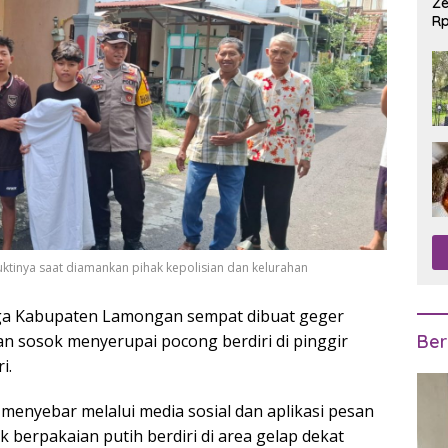
Ze
Rp
R
ktinya saat diamankan pihak kepolisian dan kelurahan
a Kabupaten Lamongan sempat dibuat geger
n sosok menyerupai pocong berdiri di pinggir
Ber
i.
 menyebar melalui media sosial dan aplikasi pesan
k berpakaian putih berdiri di area gelap dekat