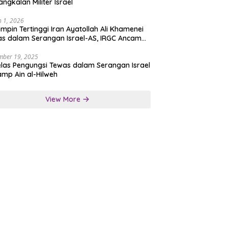
angkalan Militer Israel
 1, 2026
mpin Tertinggi Iran Ayatollah Ali Khamenei
s dalam Serangan Israel-AS, IRGC Ancam
san Tegas
mber 19, 2025
las Pengungsi Tewas dalam Serangan Israel
amp Ain al-Hilweh
View More