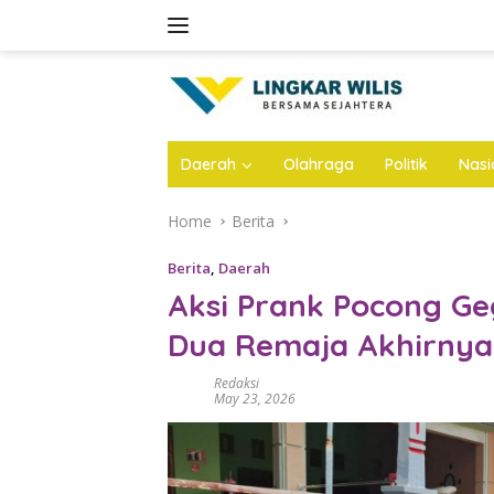
Skip
to
content
Daerah
Olahraga
Politik
Nasi
Home
Berita
Berita
,
Daerah
Aksi Prank Pocong G
Dua Remaja Akhirnya
Redaksi
May 23, 2026