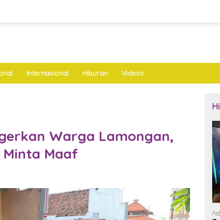
onal
Internasional
Hiburan
Videos
H
egerkan Warga Lamongan,
 Minta Maaf
Fe