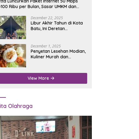
tta Luncurkan Paket Internet 50 Mbps
100 Ribu per Bulan, Sasar UMKM dan
umah Tangga
December 22, 2025
Libur Akhir Tahun di Kota
Batu, Ini Deretan
Campground Favorit untuk
Wisata Alam
December 1, 2025
Penyetan Lesehan Modian,
Kuliner Murah dan
Mengenyangkan di Depan
Kantor Disdukcapil
Nganjuk
View More
ita Olahraga