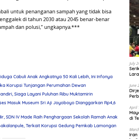
mbali untuk penanganan sampah yang tidak bisa
Trenggalek di tahun 2030 atau 2045 benar-benar
sampah dan polusi,” ungkapnya.***
July 
Seri
Lara
duga Cabuli Anak Angkatnya 50 Kali Lebih, Ini Infonya
Sebu
gka Korupsi Tunjangan Perumahan Dewan
June 
Dirj
diri, Siaga Layani Puluhan Ribu Muktamirin
Perb
ses Masuk Museum Sri Aji Joyoboyo Dianggarkan Rp4,6
April
May
ir, SDN IV Made Raih Penghargaan Sekolah Ramah Anak
di T
 Bakalanpule, Terkait Korupsi Gedung Pemkab Lamongan
March
Iran