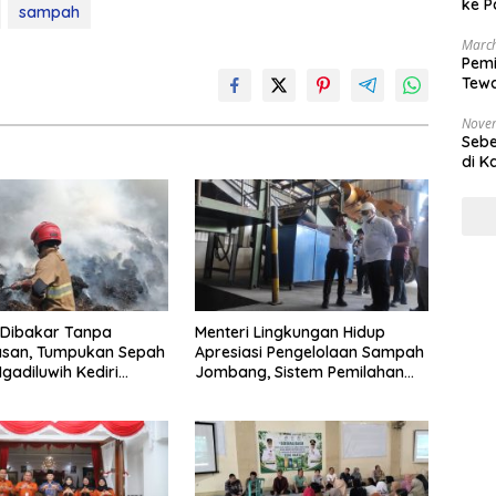
ke P
sampah
March
Pemi
Tewa
Bala
Nove
Sebe
di K
Dibakar Tanpa
Menteri Lingkungan Hidup
san, Tumpukan Sepah
Apresiasi Pengelolaan Sampah
gadiluwih Kediri
Jombang, Sistem Pemilahan
r
Jadi Contoh Nasional