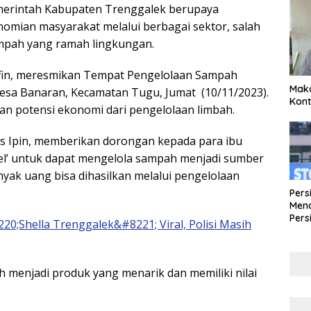
erintah Kabupaten Trenggalek berupaya
mian masyarakat melalui berbagai sektor, salah
mpah yang ramah lingkungan.
fin, meresmikan Tempat Pengelolaan Sampah
Maka
Desa Banaran, Kecamatan Tugu, Jumat (10/11/2023).
Kont
an potensi ekonomi dari pengelolaan limbah.
as Ipin, memberikan dorongan kepada para ibu
gel’ untuk dapat mengelola sampah menjadi sumber
ak uang bisa dihasilkan melalui pengelolaan
Pers
Mena
Pers
20;Shella Trenggalek&#8221; Viral, Polisi Masih
Lew
Pena
 menjadi produk yang menarik dan memiliki nilai