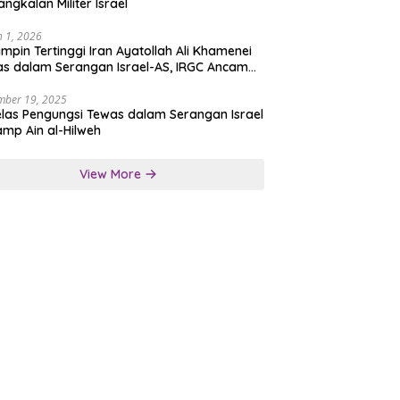
angkalan Militer Israel
 1, 2026
mpin Tertinggi Iran Ayatollah Ali Khamenei
s dalam Serangan Israel-AS, IRGC Ancam
san Tegas
mber 19, 2025
las Pengungsi Tewas dalam Serangan Israel
amp Ain al-Hilweh
View More