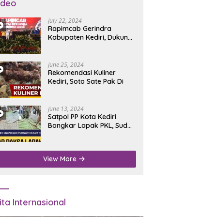
ideo
July 22, 2024
Rapimcab Gerindra
Kabupaten Kediri, Dukung
Dhito Kembali Jadi Bupati
June 25, 2024
Rekomendasi Kuliner
Kediri, Soto Sate Pak Di
June 13, 2024
Satpol PP Kota Kediri
Bongkar Lapak PKL, Sudah
Diperingatkan Tapi Tidak
Digubris
View More
ita Internasional