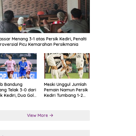
ssar Menang 3-1 atas Persik Kediri, Penalti
roversial Picu Kemarahan Persikmania
ib Bandung
Meski Unggul Jumlah
ng Telak 3-0 dari
Pemain Namun Persik
ik Kediri, Dua Gol
Kediri Tumbang 1-2
at Tendangan
dari Persis Solo
lti
View More