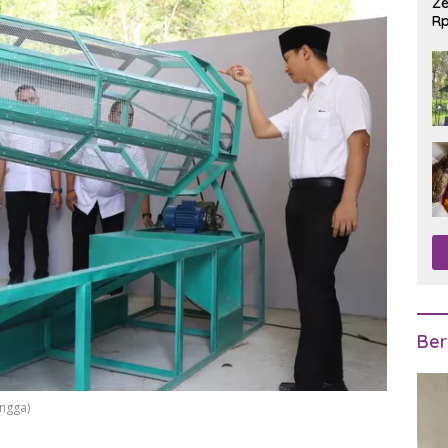
Ze
Rp
R
Ber
ngga)