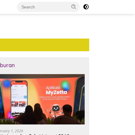
iburan
bruary 1, 2026