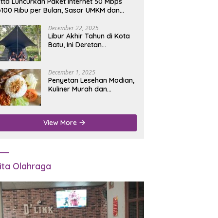
tta Luncurkan Paket Internet 50 Mbps
100 Ribu per Bulan, Sasar UMKM dan
umah Tangga
December 22, 2025
Libur Akhir Tahun di Kota
Batu, Ini Deretan
Campground Favorit untuk
Wisata Alam
December 1, 2025
Penyetan Lesehan Modian,
Kuliner Murah dan
Mengenyangkan di Depan
Kantor Disdukcapil
Nganjuk
View More
ita Olahraga