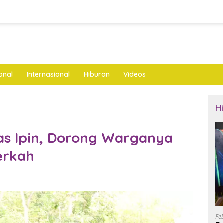
onal
Internasional
Hiburan
Videos
H
as Ipin, Dorong Warganya
erkah
Fe