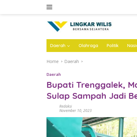
Skip
to
content
Daerah
Olahraga
Politik
Nasi
Home
Daerah
Daerah
Bupati Trenggalek, M
Sulap Sampah Jadi B
Redaksi
November 10, 2023