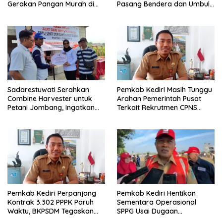
Gerakan Pangan Murah di
Pasang Bendera dan Umbul-
Pare
Umbul
Sadarestuwati Serahkan
Pemkab Kediri Masih Tunggu
Combine Harvester untuk
Arahan Pemerintah Pusat
Petani Jombang, Ingatkan
Terkait Rekrutmen CPNS
Bantuan Tak Boleh Dijual
2026
Pemkab Kediri Perpanjang
Pemkab Kediri Hentikan
Kontrak 3.302 PPPK Paruh
Sementara Operasional
Waktu, BKPSDM Tegaskan
SPPG Usai Dugaan
Tak Ada Penghentian Kerja
Keracunan Siswa MBG