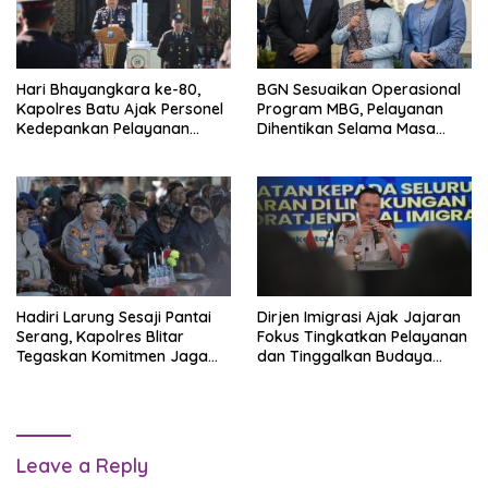
Hari Bhayangkara ke-80,
BGN Sesuaikan Operasional
Kapolres Batu Ajak Personel
Program MBG, Pelayanan
Kedepankan Pelayanan
Dihentikan Selama Masa
Humanis dan Jaga
Libur
Kepercayaan Masyarakat
Hadiri Larung Sesaji Pantai
Dirjen Imigrasi Ajak Jajaran
Serang, Kapolres Blitar
Fokus Tingkatkan Pelayanan
Tegaskan Komitmen Jaga
dan Tinggalkan Budaya
Keamanan Tradisi Budaya
Kerja Lama
Leave a Reply