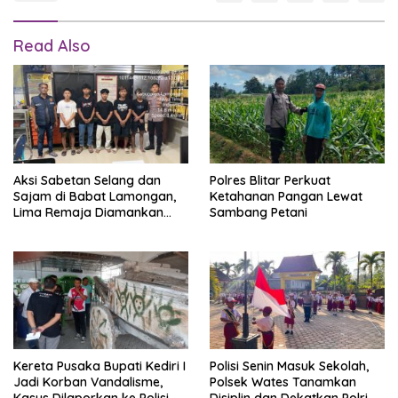
Read Also
Aksi Sabetan Selang dan
Polres Blitar Perkuat
Sajam di Babat Lamongan,
Ketahanan Pangan Lewat
Lima Remaja Diamankan
Sambang Petani
Polisi
Kereta Pusaka Bupati Kediri I
Polisi Senin Masuk Sekolah,
Jadi Korban Vandalisme,
Polsek Wates Tanamkan
Kasus Dilaporkan ke Polisi
Disiplin dan Dekatkan Polri