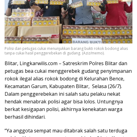
Polisi dan petugas cukai menunjukkan barang bukti rokok bodong alias
tanpa cukai hasil penggerebekan di gudang. (Aziz/memo).
Blitar, Lingkarwilis.com – Satreskrim Polres Blitar dan
petugas bea cukai menggerebek gudang penyimpanan
rokok ilegal alias rokok bodong di Kelurahan Bence,
Kecamatan Garum, Kabupaten Blitar, Selasa (26/7).
Dalam penggerebekan ini salah satu pelaku nekat
hendak menabrak polisi agar bisa lolos. Untungnya
berkat kesigapan polisi, akhirnya kenekatan warga
berhasil dihindari.
“Ya anggota sempat mau ditabrak salah satu terduga