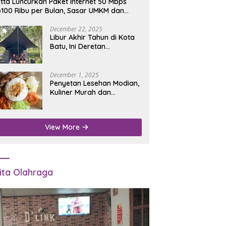
tta Luncurkan Paket Internet 50 Mbps
100 Ribu per Bulan, Sasar UMKM dan
umah Tangga
December 22, 2025
Libur Akhir Tahun di Kota
Batu, Ini Deretan
Campground Favorit untuk
Wisata Alam
December 1, 2025
Penyetan Lesehan Modian,
Kuliner Murah dan
Mengenyangkan di Depan
Kantor Disdukcapil
Nganjuk
View More
ita Olahraga