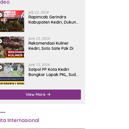
ideo
July 22, 2024
Rapimcab Gerindra
Kabupaten Kediri, Dukung
Dhito Kembali Jadi Bupati
June 25, 2024
Rekomendasi Kuliner
Kediri, Soto Sate Pak Di
June 13, 2024
Satpol PP Kota Kediri
Bongkar Lapak PKL, Sudah
Diperingatkan Tapi Tidak
Digubris
View More
ita Internasional