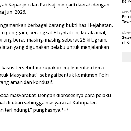
ke P
yah Kepanjen dan Pakisaji menjadi daerah dengan
 Juni 2026.
March
Pemi
Tewa
mengamankan berbagai barang bukti hasil kejahatan,
Bala
pon genggam, perangkat PlayStation, kotak amal,
Nove
Sebe
arung beras masing-masing seberat 25 kilogram,
di K
alatan yang digunakan pelaku untuk menjalankan
 kasus tersebut merupakan implementasi tema
untuk Masyarakat”, sebagai bentuk komitmen Polri
yang aman dan kondusif.
pada masyarakat. Dengan diprosesnya para pelaku
apat ditekan sehingga masyarakat Kabupaten
n terlindungi,” pungkasnya.***