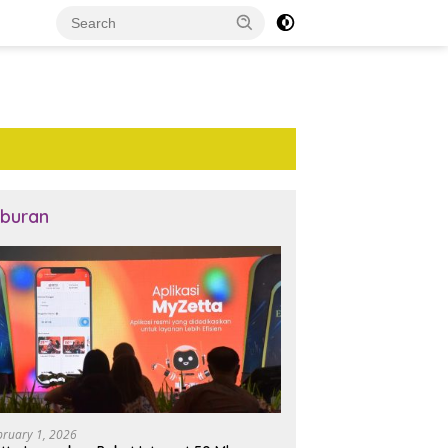
iburan
bruary 1, 2026