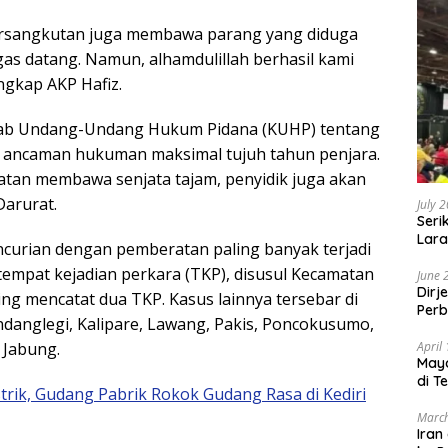
ersangkutan juga membawa parang yang diduga
as datang. Namun, alhamdulillah berhasil kami
ngkap AKP Hafiz.
Kitab Undang-Undang Hukum Pidana (KUHP) tentang
ancaman hukuman maksimal tujuh tahun penjara.
atan membawa senjata tajam, penyidik juga akan
arurat.
July 
Seri
Lara
ncurian dengan pemberatan paling banyak terjadi
Sebu
empat kejadian perkara (TKP), disusul Kecamatan
June 
Dirj
 mencatat dua TKP. Kasus lainnya tersebar di
Perb
anglegi, Kalipare, Lawang, Pakis, Poncokusumo,
April
 Jabung.
May
di T
strik, Gudang Pabrik Rokok Gudang Rasa di Kediri
March
Iran