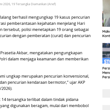
ni 2026, 19 Tersangka Diamankan (Arief)
alang berhasil mengungkap 19 kasus pencurian
rasi pemberantasan kejahatan menjelang Hari
 tersebut, polisi menetapkan 19 orang sebagai
Maka
ncurian dengan pemberatan (curat) dan pencurian
Kont
z Prasetia Akbar, mengatakan pengungkapan
Polri dalam menjaga keamanan dan memberikan
Pers
Mena
kami ungkap merupakan pencurian konvensional,
Pers
Lew
dan pencurian kendaraan bermotor,” ujar AKP
Pena
/2026).
14 tersangka terlibat dalam tindak pidana
yang digunakan beragam, mulai dari membobol