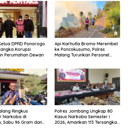
Ketua DPRD Ponorogo
Api Karhutla Bromo Merembet
sangka Korupsi
ke Poncokusumo, Polres
an Perumahan Dewan
Malang Turunkan Personel
Gabungan
alang Ringkus
Polres Jombang Ungkap 80
r Narkoba di
Kasus Narkoba Semester I
n, Sabu 96 Gram dan
2026, Amankan 113 Tersangka
1 Gram Disita
dan Sita Ratusan Botol Miras
Ilegal