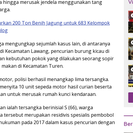
V
ya hingga merusak jendela menggunakan tang
arga.
lurkan 200 Ton Benih Jagung untuk 683 Kelompok
ulog
uga mengungkap sejumlah kasus lain, di antaranya
 di Kecamatan Lawang, pencurian burung kicau di
an kebutuhan pokok yang dilakukan seorang sopir
 makan di Kecamatan Turen.
tor, polisi berhasil menangkap lima tersangka.
enyita 10 unit sepeda motor hasil curian beserta
akan untuk merusak rumah kunci kendaraan.
n ialah tersangka berinisial S (66), warga
ia tersebut merupakan residivis spesialis pembobol
hukuman pada 2017 dalam kasus pencurian dengan
Ber