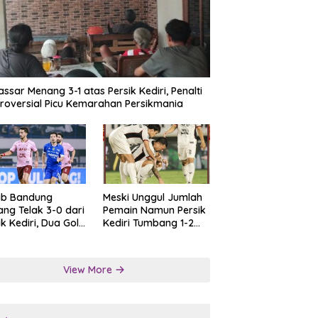
ssar Menang 3-1 atas Persik Kediri, Penalti
roversial Picu Kemarahan Persikmania
ib Bandung
Meski Unggul Jumlah
ng Telak 3-0 dari
Pemain Namun Persik
ik Kediri, Dua Gol
Kediri Tumbang 1-2
at Tendangan
dari Persis Solo
lti
View More