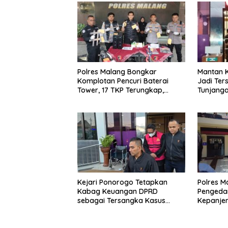
Polres Malang Bongkar
Mantan 
Komplotan Pencuri Baterai
Jadi Ter
Tower, 17 TKP Terungkap,
Tunjang
Kerugian Rp432 Juta
Kejari Ponorogo Tetapkan
Polres M
Kabag Keuangan DPRD
Pengeda
sebagai Tersangka Kasus
Kepanje
Tunjangan Perumahan
Ganja 13