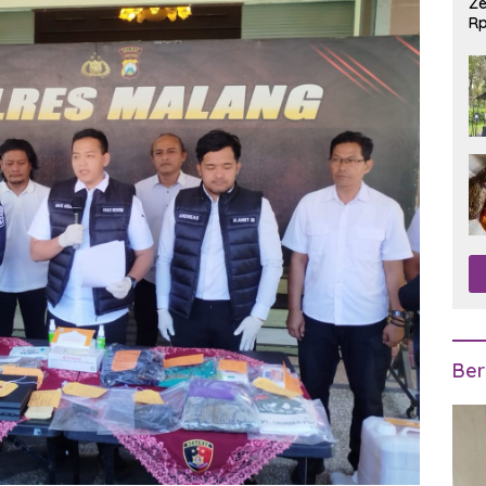
Ze
Rp
R
Ber