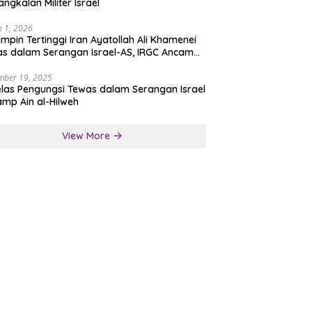
angkalan Militer Israel
 1, 2026
mpin Tertinggi Iran Ayatollah Ali Khamenei
s dalam Serangan Israel-AS, IRGC Ancam
san Tegas
mber 19, 2025
las Pengungsi Tewas dalam Serangan Israel
amp Ain al-Hilweh
View More