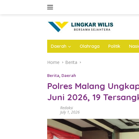
Skip
to
content
Daerah
Olahraga
Politik
Nasi
Home
Berita
Berita
,
Daerah
Polres Malang Ungkap
Juni 2026, 19 Tersan
Redaksi
July 1, 2026