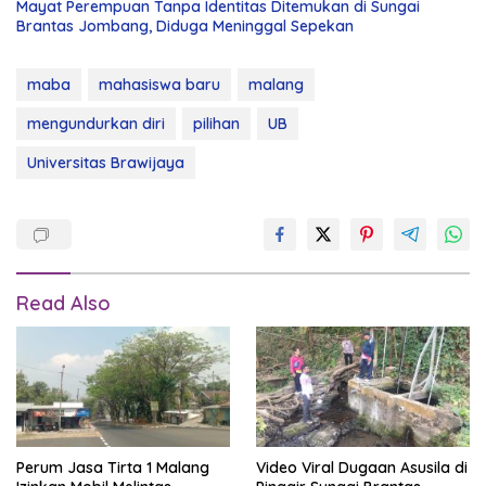
Mayat Perempuan Tanpa Identitas Ditemukan di Sungai
Brantas Jombang, Diduga Meninggal Sepekan
maba
mahasiswa baru
malang
mengundurkan diri
pilihan
UB
Universitas Brawijaya
Read Also
Perum Jasa Tirta 1 Malang
Video Viral Dugaan Asusila di