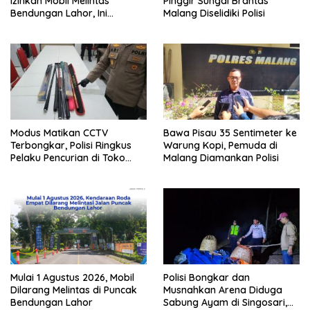
Izinkan Mobil Melintas
Pinggir Sungai Brantas
Bendungan Lahor, Ini
Malang Diselidiki Polisi
Ketentuannya
Modus Matikan CCTV
Bawa Pisau 35 Sentimeter ke
Terbongkar, Polisi Ringkus
Warung Kopi, Pemuda di
Pelaku Pencurian di Toko
Malang Diamankan Polisi
Pancing di Malang
Mulai 1 Agustus 2026, Mobil
Polisi Bongkar dan
Dilarang Melintas di Puncak
Musnahkan Arena Diduga
Bendungan Lahor
Sabung Ayam di Singosari,