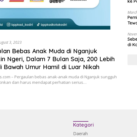
ke P
March
Pemi
Tewa
Bala
Nove
Sebe
ugust 3, 2023
di K
lan Bebas Anak Muda di Nganjuk
n Ngeri, Dalam 7 Bulan Saja, 200 Lebih
i Bawah Umur Hamil di Luar Nikah
lis.com – Pergaulan bebas anak-anak muda di Nganjuk sungguh
inkan dan harus mendapat perhatian serius…
Kategori
Daerah