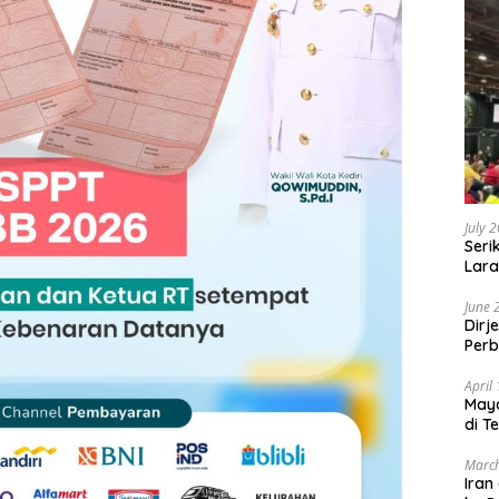
July 
Seri
Lara
Sebu
June 
Dirj
Perb
April
May
di T
March
Iran