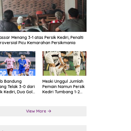
ssar Menang 3-1 atas Persik Kediri, Penalti
roversial Picu Kemarahan Persikmania
ib Bandung
Meski Unggul Jumlah
ng Telak 3-0 dari
Pemain Namun Persik
ik Kediri, Dua Gol
Kediri Tumbang 1-2
at Tendangan
dari Persis Solo
lti
View More