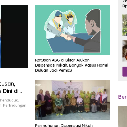
Ze
Rp
R
Ratusan ABG di Blitar Ajukan
Dispensasi Nikah, Banyak Kasus Hamil
Duluan Jadi Pemicu
tusan,
Dini di
Ber
Menurun
n Penduduk,
 Perlindungan,
Permohonan Dispensasi Nikah