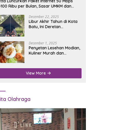
tta Luncurkan Paket Internet 50 Mbps
100 Ribu per Bulan, Sasar UMKM dan
umah Tangga
December 22, 2025
Libur Akhir Tahun di Kota
Batu, Ini Deretan
Campground Favorit untuk
Wisata Alam
December 1, 2025
Penyetan Lesehan Modian,
Kuliner Murah dan
Mengenyangkan di Depan
Kantor Disdukcapil
Nganjuk
View More
ita Olahraga