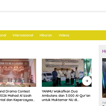
onal
Internasional
Hiburan
Videos
H
and Drama Contest
YANMU Wakafkan Dua
Cipt
 2026 Mahad Al Izzah
Ambulans dan 3.000 Al-Qur’an
Pols
ntal dan Kepercayaan
untuk Muktamar NU di
Kade
Fe
i
Tambakberas
Juma