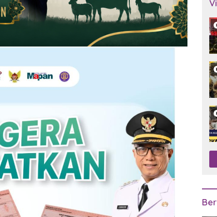
V
Ber