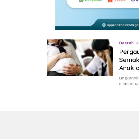
Daerah
A
Pergau
Semaki
Anak d
Lingkarwi
memprihat