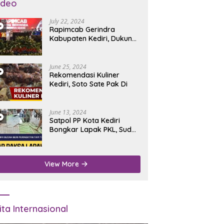
ideo
July 22, 2024
Rapimcab Gerindra
Kabupaten Kediri, Dukung
Dhito Kembali Jadi Bupati
June 25, 2024
Rekomendasi Kuliner
Kediri, Soto Sate Pak Di
June 13, 2024
Satpol PP Kota Kediri
Bongkar Lapak PKL, Sudah
Diperingatkan Tapi Tidak
Digubris
View More
ita Internasional