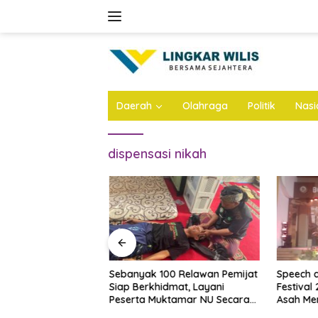
Skip
to
content
Daerah
Olahraga
Politik
Nasi
dispensasi nikah
rogo Sita Rp748
Sebanyak 100 Relawan Pemijat
Speech 
Kasus Korupsi
Siap Berkhidmat, Layani
Festival
DPRD
Peserta Muktamar NU Secara
Asah Me
Gratis
Diri Santr