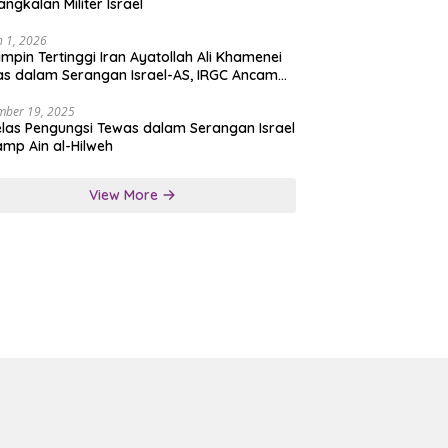
angkalan Militer Israel
 1, 2026
mpin Tertinggi Iran Ayatollah Ali Khamenei
s dalam Serangan Israel-AS, IRGC Ancam
san Tegas
mber 19, 2025
las Pengungsi Tewas dalam Serangan Israel
amp Ain al-Hilweh
View More