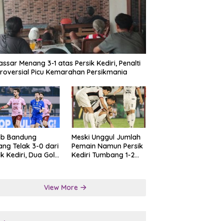
ssar Menang 3-1 atas Persik Kediri, Penalti
roversial Picu Kemarahan Persikmania
ib Bandung
Meski Unggul Jumlah
ng Telak 3-0 dari
Pemain Namun Persik
ik Kediri, Dua Gol
Kediri Tumbang 1-2
at Tendangan
dari Persis Solo
lti
View More