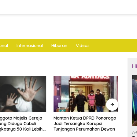
onal
Internasional
Hiburan
Videos
H
nggota Majelis Gereja
Mantan Ketua DPRD Ponorogo
LKNU
ng Diduga Cabuli
Jadi Tersangka Korupsi
Keseh
katnya 50 Kali Lebih,
Tunjangan Perumahan Dewan
Layan
Fe
ya