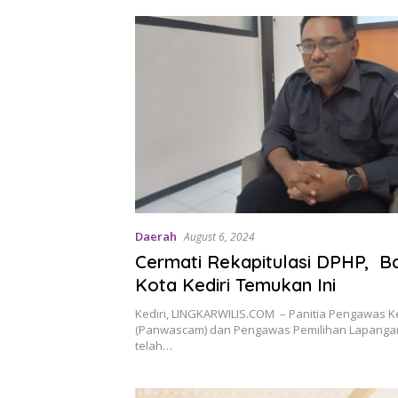
Daerah
August 6, 2024
Cermati Rekapitulasi DPHP, B
Kota Kediri Temukan Ini
Kediri, LINGKARWILIS.COM – Panitia Pengawas 
(Panwascam) dan Pengawas Pemilihan Lapangan 
telah…