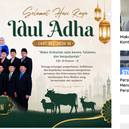
Maka
Kont
Pers
Mena
Pers
Lew
Pena