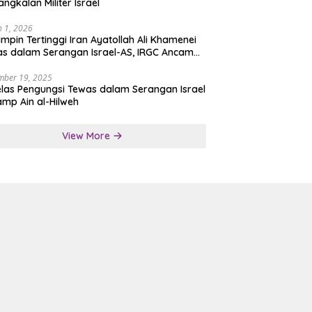
angkalan Militer Israel
 1, 2026
mpin Tertinggi Iran Ayatollah Ali Khamenei
s dalam Serangan Israel-AS, IRGC Ancam
san Tegas
mber 19, 2025
las Pengungsi Tewas dalam Serangan Israel
amp Ain al-Hilweh
View More