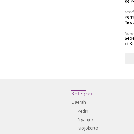
ke P
March
Pemi
Tewa
Bala
Nove
Sebe
di K
Kategori
Daerah
Kediri
Nganjuk
Mojokerto