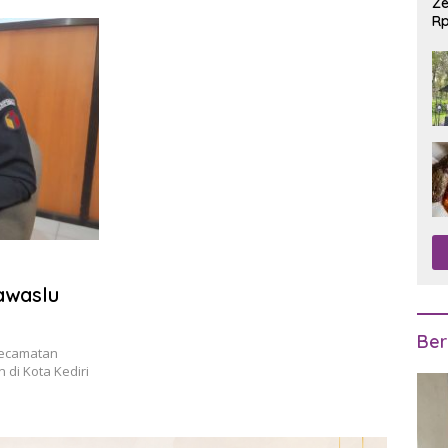
Ze
Rp
R
awaslu
Ber
Kecamatan
di Kota Kediri