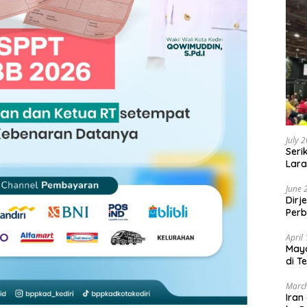
July 
Seri
Lara
Sebu
June 
Dirj
Perb
April
May
di T
March
Iran