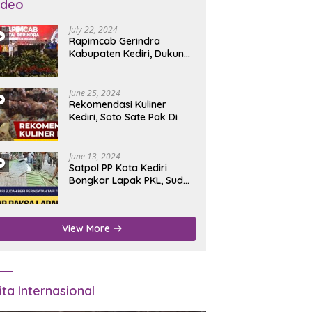
ideo
July 22, 2024
Rapimcab Gerindra
Kabupaten Kediri, Dukung
Dhito Kembali Jadi Bupati
June 25, 2024
Rekomendasi Kuliner
Kediri, Soto Sate Pak Di
June 13, 2024
Satpol PP Kota Kediri
Bongkar Lapak PKL, Sudah
Diperingatkan Tapi Tidak
Digubris
View More
ita Internasional