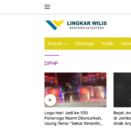
Skip
to
content
Daerah
Olahraga
Politik
Nasi
DPHP
n Atap Stadion
Logo Hari Jadi ke-530
Bejat, A
Dianggarkan Rp57
Ponorogo Resmi Diluncurkan,
di Jomba
 Ini Infonya
Usung Tema “Sekar Kinanthi,
Anak Ang
Wening Daya”
Ini Infon