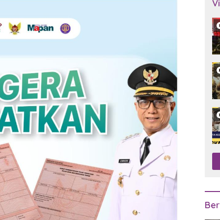
V
Ber