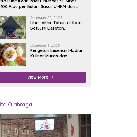
tta Luncurkan Paket Internet 50 Mbps
100 Ribu per Bulan, Sasar UMKM dan
umah Tangga
December 22, 2025
Libur Akhir Tahun di Kota
Batu, Ini Deretan
Campground Favorit untuk
Wisata Alam
December 1, 2025
Penyetan Lesehan Modian,
Kuliner Murah dan
Mengenyangkan di Depan
Kantor Disdukcapil
Nganjuk
View More
ita Olahraga