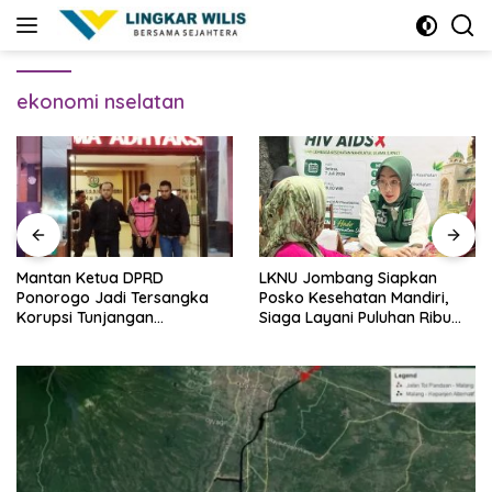
Skip
to
content
ekonomi nselatan
Mantan Ketua DPRD
LKNU Jombang Siapkan
Ponorogo Jadi Tersangka
Posko Kesehatan Mandiri,
Korupsi Tunjangan
Siaga Layani Puluhan Ribu
Perumahan Dewan
Muktamirin