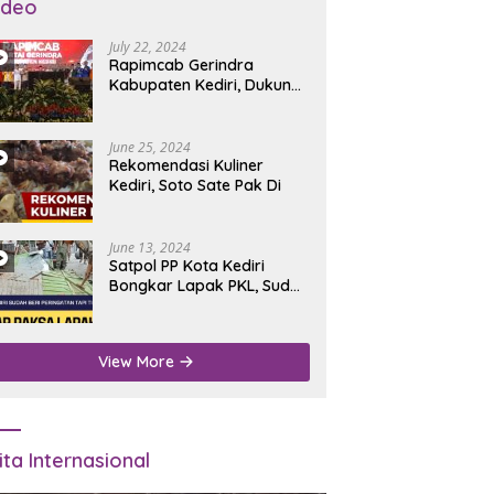
ideo
July 22, 2024
Rapimcab Gerindra
Kabupaten Kediri, Dukung
Dhito Kembali Jadi Bupati
June 25, 2024
Rekomendasi Kuliner
Kediri, Soto Sate Pak Di
June 13, 2024
Satpol PP Kota Kediri
Bongkar Lapak PKL, Sudah
Diperingatkan Tapi Tidak
Digubris
View More
ita Internasional