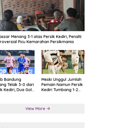
ssar Menang 3-1 atas Persik Kediri, Penalti
roversial Picu Kemarahan Persikmania
ib Bandung
Meski Unggul Jumlah
ng Telak 3-0 dari
Pemain Namun Persik
ik Kediri, Dua Gol
Kediri Tumbang 1-2
at Tendangan
dari Persis Solo
lti
View More