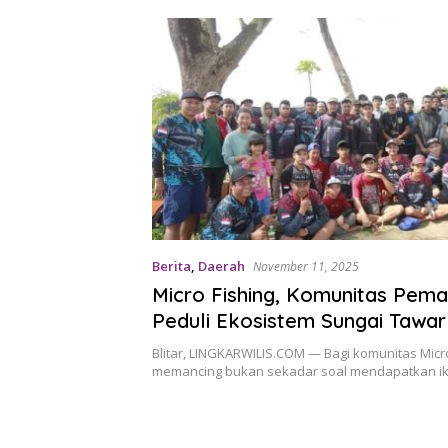
Berita
,
Daerah
November 11, 2025
Micro Fishing, Komunitas Pema
Peduli Ekosistem Sungai Tawa
Beli Benih, Anggota Capai Rat
Blitar, LINGKARWILIS.COM — Bagi komunitas Micro
memancing bukan sekadar soal mendapatkan ika