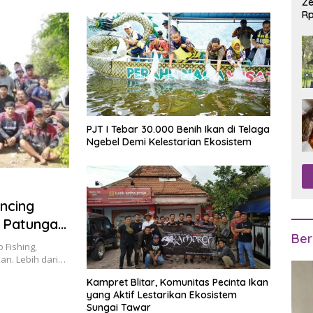
Ze
Rp
R
PJT I Tebar 30.000 Benih Ikan di Telaga
Ngebel Demi Kelestarian Ekosistem
ncing
r Patungan
Ber
usan Orang
 Fishing,
n. Lebih dari…
Kampret Blitar, Komunitas Pecinta Ikan
yang Aktif Lestarikan Ekosistem
Sungai Tawar