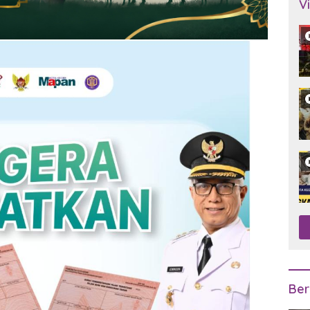
V
Ber