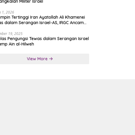
angkalan Militer Israel
 1, 2026
mpin Tertinggi Iran Ayatollah Ali Khamenei
s dalam Serangan Israel-AS, IRGC Ancam
san Tegas
mber 19, 2025
las Pengungsi Tewas dalam Serangan Israel
amp Ain al-Hilweh
View More