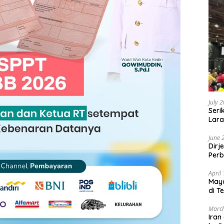
July 
Seri
Lara
Sebu
June 
Dirj
Perb
April
May
di T
March
Iran