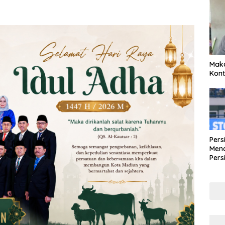
Maka
Kont
Pers
Mena
Pers
Lew
Pena