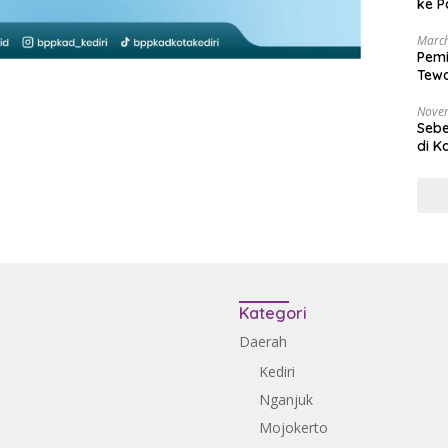
ke P
March
Pemi
Tewa
Bala
Nove
Sebe
di K
Kategori
Daerah
Kediri
Nganjuk
Mojokerto