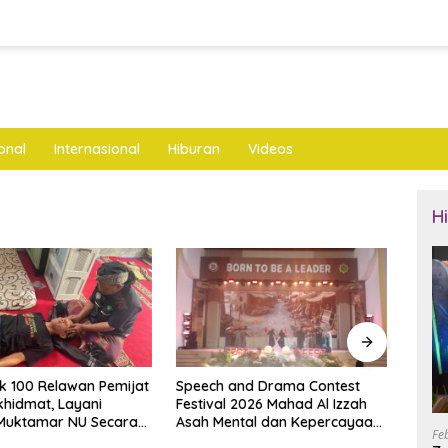
onal
Internasional
Hiburan
Videos
H
and Drama Contest
YANMU Wakafkan Dua
Cipt
 2026 Mahad Al Izzah
Ambulans dan 3.000 Al-Qur’an
Pols
ntal dan Kepercayaan
untuk Muktamar NU di
Kade
Fe
i
Tambakberas
Juma