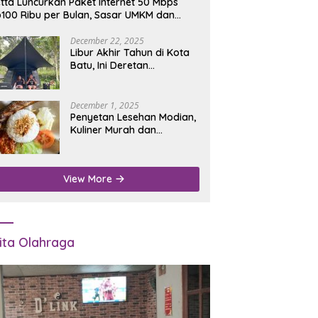
tta Luncurkan Paket Internet 50 Mbps
100 Ribu per Bulan, Sasar UMKM dan
umah Tangga
December 22, 2025
Libur Akhir Tahun di Kota
Batu, Ini Deretan
Campground Favorit untuk
Wisata Alam
December 1, 2025
Penyetan Lesehan Modian,
Kuliner Murah dan
Mengenyangkan di Depan
Kantor Disdukcapil
Nganjuk
View More
ita Olahraga