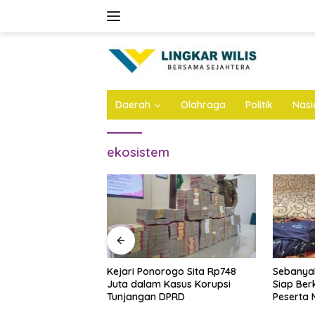
Skip
to
content
Daerah
Olahraga
Politik
Nasi
ekosistem
rogo Sita Rp748
Sebanyak 100 Relawan Pemijat
Speech 
Kasus Korupsi
Siap Berkhidmat, Layani
Festival
DPRD
Peserta Muktamar NU Secara
Asah Me
Gratis
Diri Santr