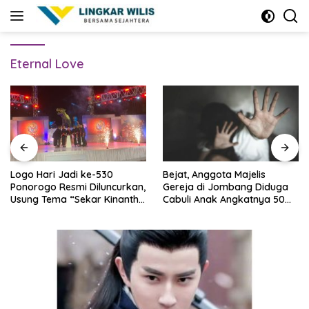
Skip
to
content
Eternal Love
Logo Hari Jadi ke-530
Bejat, Anggota Majelis
Ponorogo Resmi Diluncurkan,
Gereja di Jombang Diduga
Usung Tema “Sekar Kinanthi,
Cabuli Anak Angkatnya 50
Wening Daya”
Kali Lebih, Ini Infonya