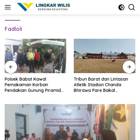
Skip
to
content
Fadloli
Polsek Babat Kawal
Tribun Barat dan Lintasan
Pemakaman Korban
Atletik Stadion Chanda
Pendakian Gunung Piramid
Bhirawa Pare Bakal
Bondowoso
Direnovasi