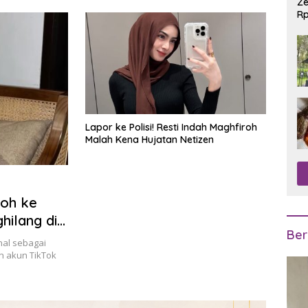
Ze
Rp
R
Lapor ke Polisi! Resti Indah Maghfiroh
Malah Kena Hujatan Netizen
roh ke
ghilang di
Ber
nal sebagai
n akun TikTok