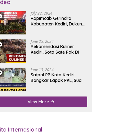
ideo
July 22, 2024
Rapimcab Gerindra
Kabupaten Kediri, Dukung
Dhito Kembali Jadi Bupati
June 25, 2024
Rekomendasi Kuliner
Kediri, Soto Sate Pak Di
June 13, 2024
Satpol PP Kota Kediri
Bongkar Lapak PKL, Sudah
Diperingatkan Tapi Tidak
Digubris
View More
ita Internasional