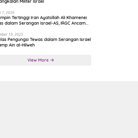
angkalan Militer Israel
 1, 2026
mpin Tertinggi Iran Ayatollah Ali Khamenei
s dalam Serangan Israel-AS, IRGC Ancam
san Tegas
mber 19, 2025
las Pengungsi Tewas dalam Serangan Israel
amp Ain al-Hilweh
View More