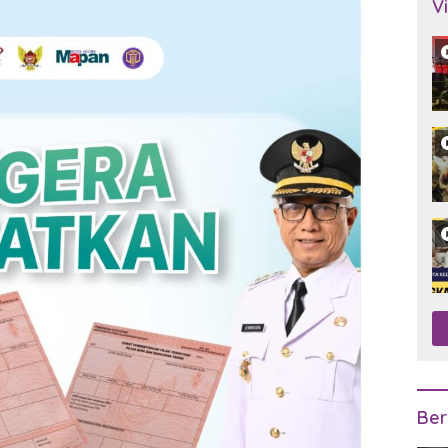
V
Ber