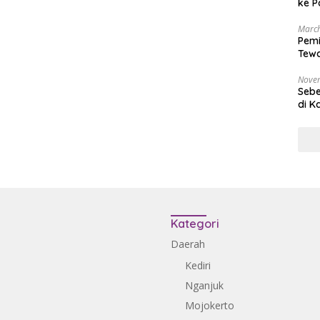
ke P
March
Pemi
Tewa
Bala
Nove
Sebe
di K
Kategori
Daerah
Kediri
Nganjuk
Mojokerto