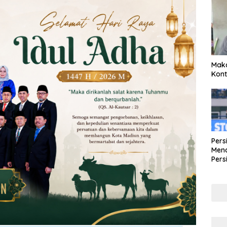
Maka
Kont
Pers
Mena
Pers
Lew
Pena