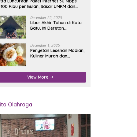
tta Luncurkan Paket Internet 50 Mbps
100 Ribu per Bulan, Sasar UMKM dan
umah Tangga
December 22, 2025
Libur Akhir Tahun di Kota
Batu, Ini Deretan
Campground Favorit untuk
Wisata Alam
December 1, 2025
Penyetan Lesehan Modian,
Kuliner Murah dan
Mengenyangkan di Depan
Kantor Disdukcapil
Nganjuk
View More
ita Olahraga