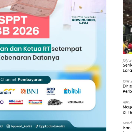
July 
Seri
Lara
Sebu
June 
Dirj
Perb
April
May
di T
March
Iran