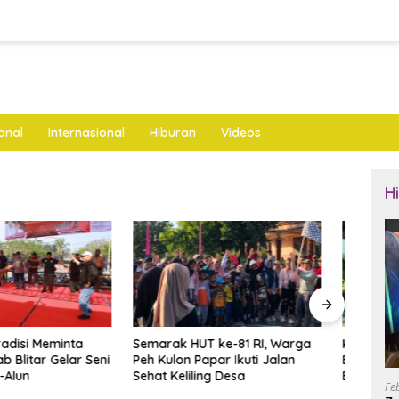
onal
Internasional
Hiburan
Videos
H
HUT ke-81 RI, Warga
Kasus Tunjangan DPRD
YM Te
n Papar Ikuti Jalan
Bergulir, Pemkab Ponorogo
dan I
iling Desa
Buka Opsi Evaluasi Perbup
Resm
Fe