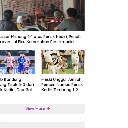
ssar Menang 3-1 atas Persik Kediri, Penalti
roversial Picu Kemarahan Persikmania
ib Bandung
Meski Unggul Jumlah
ng Telak 3-0 dari
Pemain Namun Persik
ik Kediri, Dua Gol
Kediri Tumbang 1-2
at Tendangan
dari Persis Solo
lti
View More