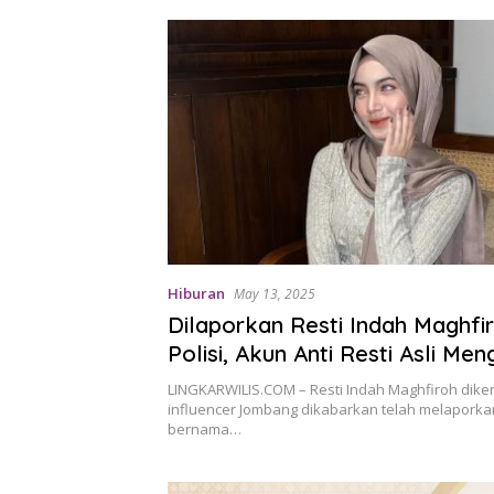
Hiburan
May 13, 2025
Dilaporkan Resti Indah Maghfi
Polisi, Akun Anti Resti Asli Men
TikTok?
LINGKARWILIS.COM – Resti Indah Maghfiroh dike
influencer Jombang dikabarkan telah melaporka
bernama…