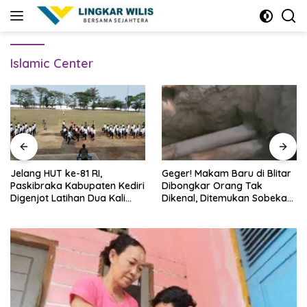
Skip
to
content
Islamic Center
Jelang HUT ke-81 RI,
Geger! Makam Baru di Blitar
Paskibraka Kabupaten Kediri
Dibongkar Orang Tak
Digenjot Latihan Dua Kali
Dikenal, Ditemukan Sobekan
Sehari
Foto