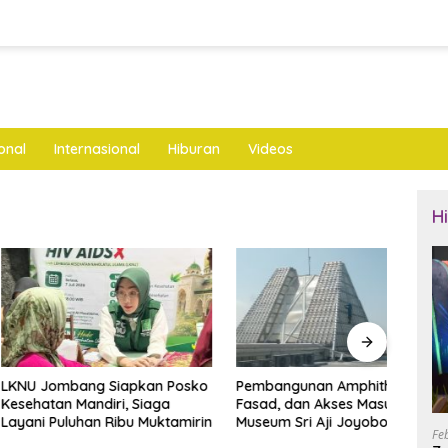
onal
Internasional
Hiburan
Videos
H
mbang Siapkan Posko
Pembangunan Amphitheater,
Bupa
n Mandiri, Siaga
Fasad, dan Akses Masuk
Ayah 
uluhan Ribu Muktamirin
Museum Sri Aji Joyoboyo
Raih
Fe
Dianggarkan Rp4,6 Miliar
Rama