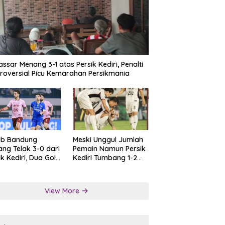
ssar Menang 3-1 atas Persik Kediri, Penalti
roversial Picu Kemarahan Persikmania
ib Bandung
Meski Unggul Jumlah
ng Telak 3-0 dari
Pemain Namun Persik
ik Kediri, Dua Gol
Kediri Tumbang 1-2
at Tendangan
dari Persis Solo
lti
View More