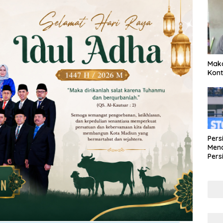
Maka
Kont
Pers
Mena
Pers
Lew
Pena