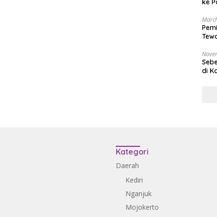
ke P
March
Pemi
Tewa
Bala
Nove
Sebe
di K
Kategori
Daerah
Kediri
Nganjuk
Mojokerto