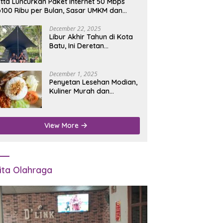
tta Luncurkan Paket Internet 50 Mbps
100 Ribu per Bulan, Sasar UMKM dan
umah Tangga
December 22, 2025
Libur Akhir Tahun di Kota
Batu, Ini Deretan
Campground Favorit untuk
Wisata Alam
December 1, 2025
Penyetan Lesehan Modian,
Kuliner Murah dan
Mengenyangkan di Depan
Kantor Disdukcapil
Nganjuk
View More
ita Olahraga