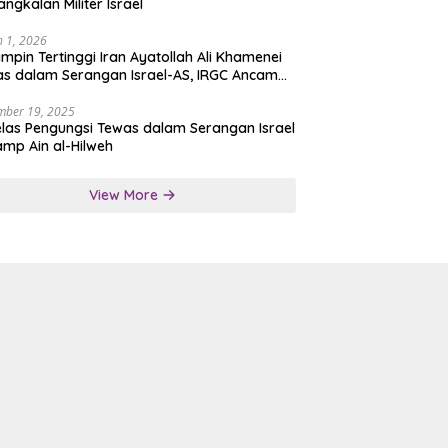
angkalan Militer Israel
 1, 2026
mpin Tertinggi Iran Ayatollah Ali Khamenei
s dalam Serangan Israel-AS, IRGC Ancam
san Tegas
mber 19, 2025
las Pengungsi Tewas dalam Serangan Israel
amp Ain al-Hilweh
View More