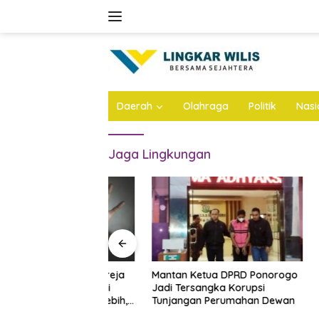
Skip
to
content
Daerah
Olahraga
Politik
Nasi
Jaga Lingkungan
ta Majelis Gereja
Mantan Ketua DPRD Ponorogo
LKNU Jo
Diduga Cabuli
Jadi Tersangka Korupsi
Kesehata
ya 50 Kali Lebih,
Tunjangan Perumahan Dewan
Layani P