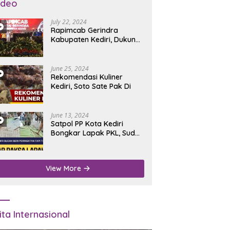
ideo
July 22, 2024
Rapimcab Gerindra
Kabupaten Kediri, Dukung
Dhito Kembali Jadi Bupati
June 25, 2024
Rekomendasi Kuliner
Kediri, Soto Sate Pak Di
June 13, 2024
Satpol PP Kota Kediri
Bongkar Lapak PKL, Sudah
Diperingatkan Tapi Tidak
Digubris
View More
ita Internasional