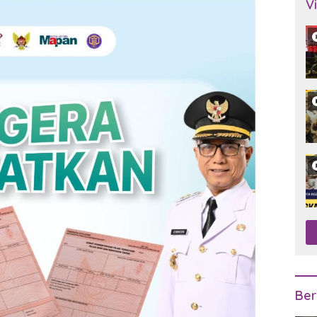
V
Ber