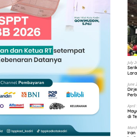
July 
Seri
Lara
Sebu
June 
Dirj
Perb
April
May
di T
March
Iran