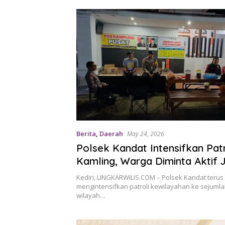
Berita
,
Daerah
May 24, 2026
Polsek Kandat Intensifkan Patr
Kamling, Warga Diminta Aktif 
Lingkungan
Kediri, LINGKARWILIS.COM – Polsek Kandat terus
mengintensifkan patroli kewilayahan ke sejumla
wilayah…