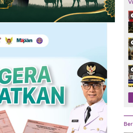
V
Ber