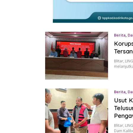
Berita
,
Da
Korups
Tersan
Blitar, LI
melanjutk
Berita
,
Da
Usut K
Telusu
Penga
Blitar, L
Dam Kalib