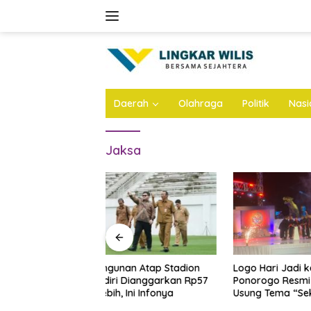
Skip
to
content
Daerah
Olahraga
Politik
Nasi
Jaksa
n Atap Stadion
Logo Hari Jadi ke-530
Bejat, A
Dianggarkan Rp57
Ponorogo Resmi Diluncurkan,
di Jomba
 Ini Infonya
Usung Tema “Sekar Kinanthi,
Anak Ang
Wening Daya”
Ini Infon