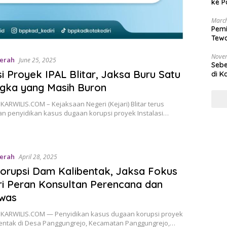
ke P
March
Pemi
Tewa
Bala
Nove
erah
June 25, 2025
Sebe
i Proyek IPAL Blitar, Jaksa Buru Satu
di K
gka yang Masih Buron
NGKARWILIS.COM – Kejaksaan Negeri (Kejari) Blitar terus
an penyidikan kasus dugaan korupsi proyek Instalasi…
erah
April 28, 2025
orupsi Dam Kalibentak, Jaksa Fokus
ri Peran Konsultan Perencana dan
was
INGKARWILIS.COM — Penyidikan kasus dugaan korupsi proyek
entak di Desa Panggungrejo, Kecamatan Panggungrejo,…