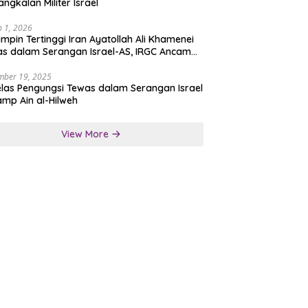
angkalan Militer Israel
 1, 2026
mpin Tertinggi Iran Ayatollah Ali Khamenei
s dalam Serangan Israel-AS, IRGC Ancam
san Tegas
mber 19, 2025
las Pengungsi Tewas dalam Serangan Israel
amp Ain al-Hilweh
View More