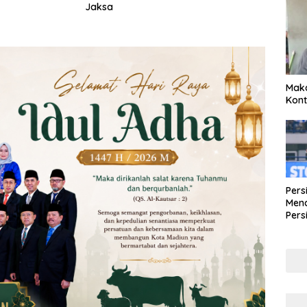
Jaksa
Maka
Kont
Pers
Mena
Pers
Lew
Pena