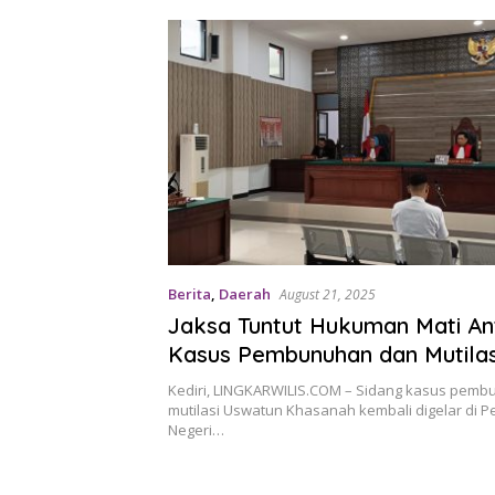
Berita
,
Daerah
August 21, 2025
Jaksa Tuntut Hukuman Mati A
Kasus Pembunuhan dan Mutila
Khasanah
Kediri, LINGKARWILIS.COM – Sidang kasus pem
mutilasi Uswatun Khasanah kembali digelar di P
Negeri…