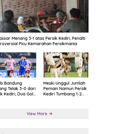
ssar Menang 3-1 atas Persik Kediri, Penalti
roversial Picu Kemarahan Persikmania
ib Bandung
Meski Unggul Jumlah
ng Telak 3-0 dari
Pemain Namun Persik
ik Kediri, Dua Gol
Kediri Tumbang 1-2
at Tendangan
dari Persis Solo
lti
View More