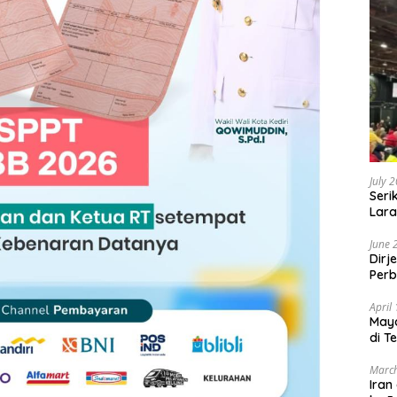
July 
Seri
Lara
Sebu
June 
Dirj
Perb
April
May
di T
March
Iran