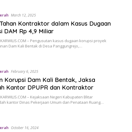
erah
March 12, 2025
 Tahan Kontraktor dalam Kasus Dugaan
i DAM Rp 4,9 Miliar
INGKARWILIS.COM – Pengusutan kasus dugaan korupsi proyek
an Dam Kali Bentak di Desa Panggungrejo,…
erah
February 6, 2025
 Korupsi Dam Kali Bentak, Jaksa
ah Kantor DPUPR dan Kontraktor
NGKARWILIS.COM – Kejaksaan Negeri Kabupaten Blitar
ah kantor Dinas Pekerjaan Umum dan Penataan Ruang…
erah
October 16, 2024