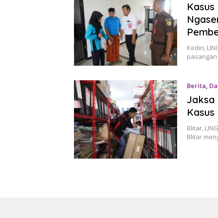
Kasus 
Ngasem
Pembe
Kediri, L
pasangan s
Berita
,
Da
Jaksa 
Kasus 
Blitar, LI
Blitar me