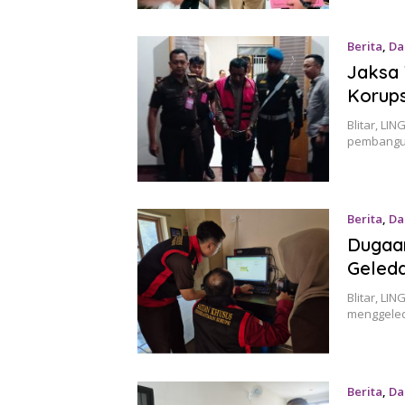
Berita
,
Da
Jaksa
Korups
Blitar, L
pembangun
Berita
,
Da
Dugaan
Geled
Blitar, LI
menggeled
Berita
,
Da