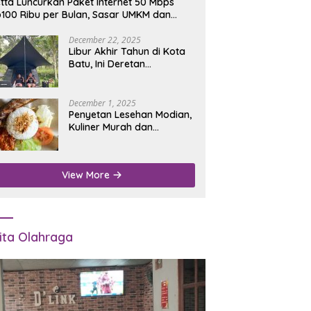
tta Luncurkan Paket Internet 50 Mbps
100 Ribu per Bulan, Sasar UMKM dan
umah Tangga
December 22, 2025
Libur Akhir Tahun di Kota
Batu, Ini Deretan
Campground Favorit untuk
Wisata Alam
December 1, 2025
Penyetan Lesehan Modian,
Kuliner Murah dan
Mengenyangkan di Depan
Kantor Disdukcapil
Nganjuk
View More
ita Olahraga