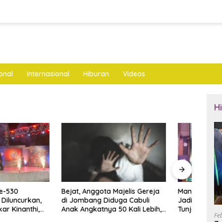
onal
Internasional
Hiburan
Videos
H
nggota Majelis Gereja
Mantan Ketua DPRD Ponorogo
LKNU
ng Diduga Cabuli
Jadi Tersangka Korupsi
Keseh
katnya 50 Kali Lebih,
Tunjangan Perumahan Dewan
Layan
Fe
ya