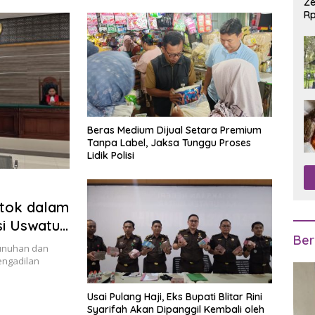
Ze
Rp
R
Beras Medium Dijual Setara Premium
Tanpa Label, Jaksa Tunggu Proses
Lidik Polisi
ntok dalam
si Uswatun
Ber
bunuhan dan
engadilan
Usai Pulang Haji, Eks Bupati Blitar Rini
Syarifah Akan Dipanggil Kembali oleh