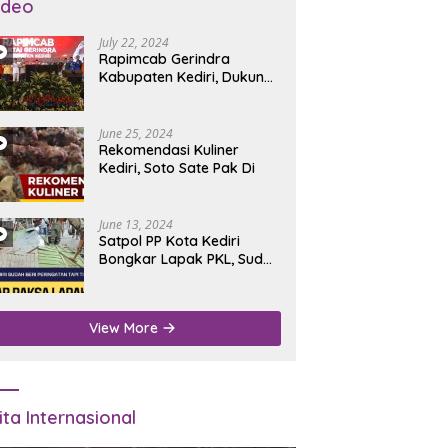
ideo
July 22, 2024
Rapimcab Gerindra
Kabupaten Kediri, Dukung
Dhito Kembali Jadi Bupati
June 25, 2024
Rekomendasi Kuliner
Kediri, Soto Sate Pak Di
June 13, 2024
Satpol PP Kota Kediri
Bongkar Lapak PKL, Sudah
Diperingatkan Tapi Tidak
Digubris
View More
ita Internasional