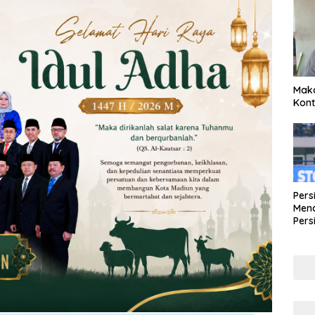
Maka
Kont
Pers
Mena
Pers
Lew
Pena