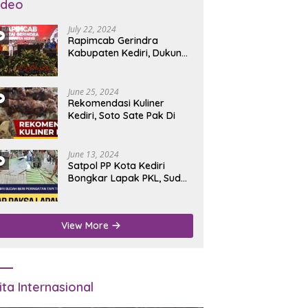
ideo
July 22, 2024
Rapimcab Gerindra
Kabupaten Kediri, Dukung
Dhito Kembali Jadi Bupati
June 25, 2024
Rekomendasi Kuliner
Kediri, Soto Sate Pak Di
June 13, 2024
Satpol PP Kota Kediri
Bongkar Lapak PKL, Sudah
Diperingatkan Tapi Tidak
Digubris
View More
ita Internasional