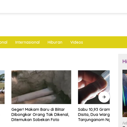
onal
Internasional
Hiburan
Videos
H
akam Baru di Blitar
Sabu 10,93 Gram Siap Edar
Rake
r Orang Tak Dikenal,
Disita, Dua Warga
Andik
an Sobekan Foto
Tanjunganom Nganjuk
Targe
Fe
Diamankan