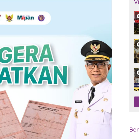
V
Ber