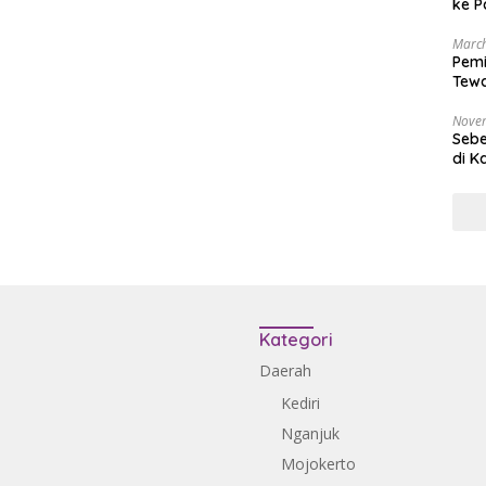
ke P
March
Pemi
Tewa
Bala
Nove
Sebe
di K
Kategori
Daerah
Kediri
Nganjuk
Mojokerto