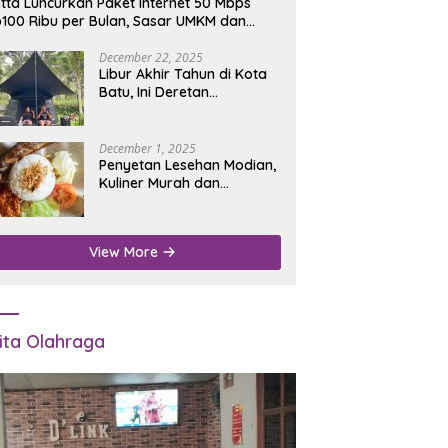
tta Luncurkan Paket Internet 50 Mbps
100 Ribu per Bulan, Sasar UMKM dan
umah Tangga
December 22, 2025
Libur Akhir Tahun di Kota
Batu, Ini Deretan
Campground Favorit untuk
Wisata Alam
December 1, 2025
Penyetan Lesehan Modian,
Kuliner Murah dan
Mengenyangkan di Depan
Kantor Disdukcapil
Nganjuk
View More
ita Olahraga