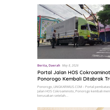
Berita
,
Daerah
May 8, 2026
Portal Jalan HOS Cokroamino
Ponorogo Kembali Ditabrak Tr
Tiga Kali Rusak dalam Sebulan
Ponorogo, LINGKARWILIS.COM – Portal pembatas
Jalan HOS Cokroaminoto, Ponorogo kembali men
kerusakan setelah…