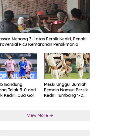
ssar Menang 3-1 atas Persik Kediri, Penalti
roversial Picu Kemarahan Persikmania
ib Bandung
Meski Unggul Jumlah
ng Telak 3-0 dari
Pemain Namun Persik
ik Kediri, Dua Gol
Kediri Tumbang 1-2
at Tendangan
dari Persis Solo
lti
View More