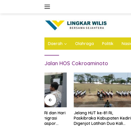
Skip
to
content
Daerah
Olahraga
Politik
Nasi
Jalan HOS Cokroaminoto
 ke-81 RI dan Hari
Jelang HUT ke-81 RI,
Geger! M
litar, Imigrasi
Paskibraka Kabupaten Kediri
Dibongka
yanan Paspor
Digenjot Latihan Dua Kali
Ditemuk
Sehari