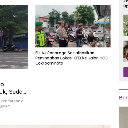
Ze
Rp
R
FLLAJ Ponorogo Sosialisasikan
Pemindahan Lokasi CFD ke Jalan HOS
Cokroaminoto
to
uk, Sudah
Ber
 kendaraan di
galami