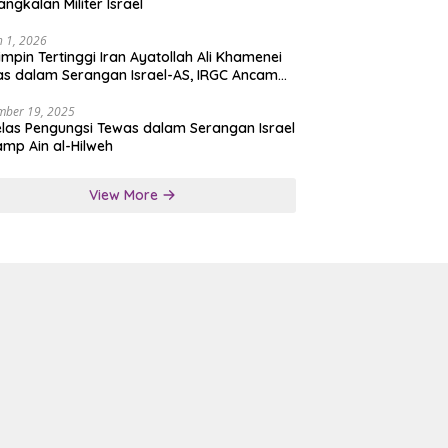
angkalan Militer Israel
 1, 2026
mpin Tertinggi Iran Ayatollah Ali Khamenei
s dalam Serangan Israel-AS, IRGC Ancam
san Tegas
mber 19, 2025
las Pengungsi Tewas dalam Serangan Israel
amp Ain al-Hilweh
View More