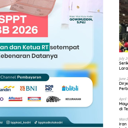
July 
Seri
Lara
Sebu
June 
Dirj
Perb
April
May
di T
March
Iran