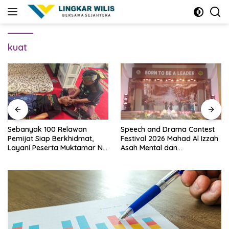
Skip
to
content
kuat
Sebanyak 100 Relawan
Speech and Drama Contest
Pemijat Siap Berkhidmat,
Festival 2026 Mahad Al Izzah
Layani Peserta Muktamar NU
Asah Mental dan
Secara Gratis
Kepercayaan Diri Santri