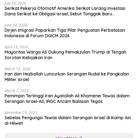
July 20, 2026
Serikat Pekerja Otomotif Amerika Serikat Larang Investasi
Dana Serikat ke Obligasi Israel, Sebut Tonggak Baru
Solidaritas untuk Palestina
June 24, 2026
Dirjen Imigrasi Paparkan Tiga Pilar Penguatan Perbatasan
Indonesia di Forum DGICM 2026
April 13, 2026
Mayoritas Warga AS Dukung Pemakzulan Trump di Tengah
Sorotan Kebijakan Iran
March 12, 2026
Iran dan Hezbollah Luncurkan Serangan Rudal ke Pangkalan
Militer Israel
March 1, 2026
Pemimpin Tertinggi Iran Ayatollah Ali Khamenei Tewas dalam
Serangan Israel-AS, IRGC Ancam Balasan Tegas
November 19, 2025
Sebelas Pengungsi Tewas dalam Serangan Israel di Kamp Ain
al-Hilweh