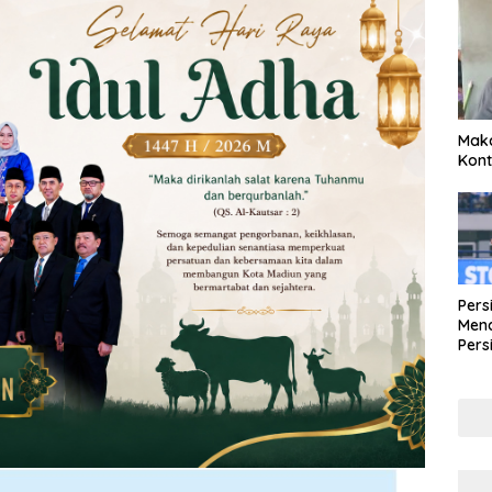
Maka
Kont
Pers
Mena
Pers
Lew
Pena