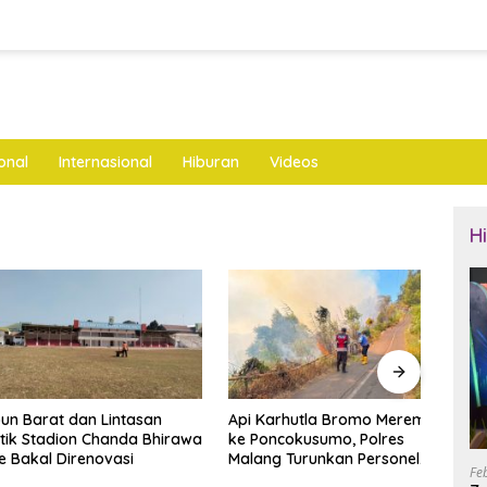
onal
Internasional
Hiburan
Videos
H
arat dan Lintasan
Api Karhutla Bromo Merembet
Tidak
Stadion Chanda Bhirawa
ke Poncokusumo, Polres
Gara 
al Direnovasi
Malang Turunkan Personel
Tebu 
Fe
Gabungan
Ngan