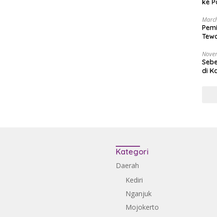
ke P
March
Pemi
Tewa
Bala
Nove
Sebe
di K
Kategori
Daerah
Kediri
Nganjuk
Mojokerto