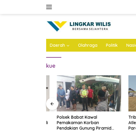
Skip
to
content
Daerah
Olahraga
Politik
Nasi
kue
 Dhito Beri
Polsek Babat Kawal
Tribun B
ajar Peraih Medali
Pemakaman Korban
Atletik 
sional 2026
Pendakian Gunung Piramid
Pare Bak
Bondowoso