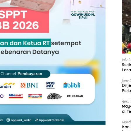
July 
Seri
Lara
Sebu
June 
Dirj
Perb
April
May
di T
March
Iran