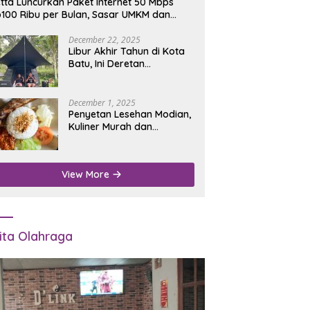
tta Luncurkan Paket Internet 50 Mbps
100 Ribu per Bulan, Sasar UMKM dan
umah Tangga
December 22, 2025
Libur Akhir Tahun di Kota
Batu, Ini Deretan
Campground Favorit untuk
Wisata Alam
December 1, 2025
Penyetan Lesehan Modian,
Kuliner Murah dan
Mengenyangkan di Depan
Kantor Disdukcapil
Nganjuk
View More
ita Olahraga