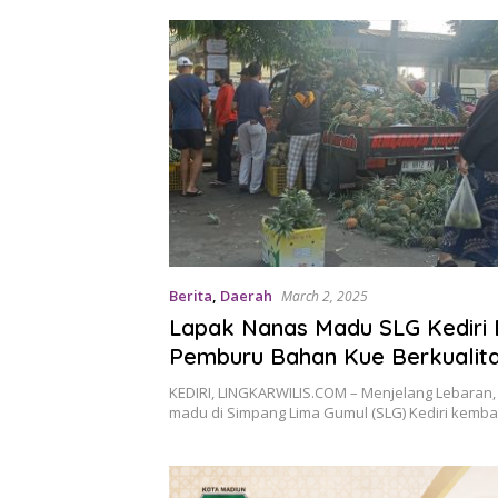
Berita
,
Daerah
March 2, 2025
Lapak Nanas Madu SLG Kediri 
Pemburu Bahan Kue Berkualita
Lebaran
KEDIRI, LINGKARWILIS.COM – Menjelang Lebaran,
madu di Simpang Lima Gumul (SLG) Kediri kemba