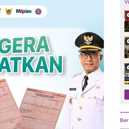
V
Ber