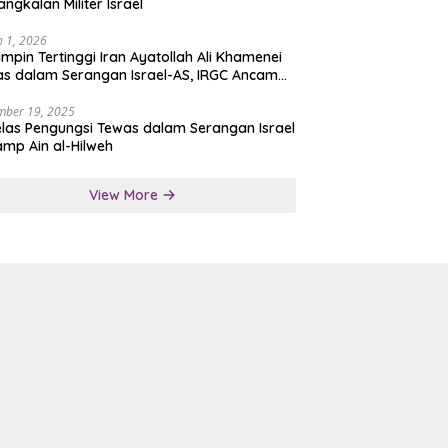
angkalan Militer Israel
 1, 2026
mpin Tertinggi Iran Ayatollah Ali Khamenei
s dalam Serangan Israel-AS, IRGC Ancam
san Tegas
mber 19, 2025
las Pengungsi Tewas dalam Serangan Israel
amp Ain al-Hilweh
View More