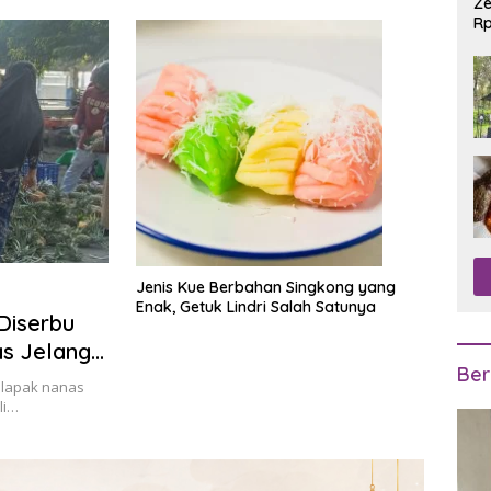
Ze
Rp
R
Jenis Kue Berbahan Singkong yang
Enak, Getuk Lindri Salah Satunya
Diserbu
s Jelang
Ber
 lapak nanas
li…