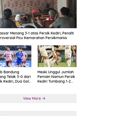
ssar Menang 3-1 atas Persik Kediri, Penalti
roversial Picu Kemarahan Persikmania
ib Bandung
Meski Unggul Jumlah
ng Telak 3-0 dari
Pemain Namun Persik
ik Kediri, Dua Gol
Kediri Tumbang 1-2
at Tendangan
dari Persis Solo
lti
View More