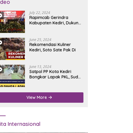
ideo
July 22, 2024
Rapimcab Gerindra
Kabupaten Kediri, Dukung
Dhito Kembali Jadi Bupati
June 25, 2024
Rekomendasi Kuliner
Kediri, Soto Sate Pak Di
June 13, 2024
Satpol PP Kota Kediri
Bongkar Lapak PKL, Sudah
Diperingatkan Tapi Tidak
Digubris
View More
ita Internasional