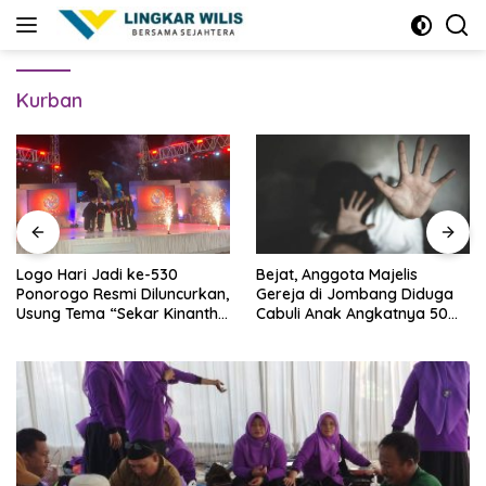
Skip
to
content
Kurban
Logo Hari Jadi ke-530
Bejat, Anggota Majelis
Ponorogo Resmi Diluncurkan,
Gereja di Jombang Diduga
Usung Tema “Sekar Kinanthi,
Cabuli Anak Angkatnya 50
Wening Daya”
Kali Lebih, Ini Infonya