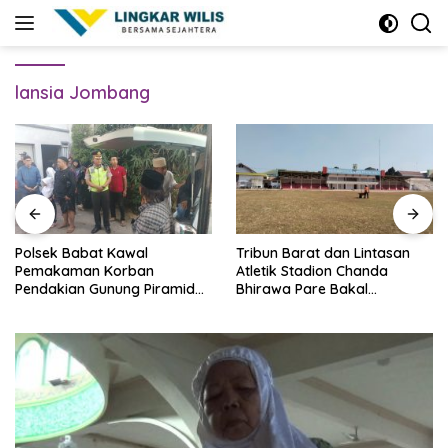
Skip
to
content
lansia Jombang
Polsek Babat Kawal
Tribun Barat dan Lintasan
Pemakaman Korban
Atletik Stadion Chanda
Pendakian Gunung Piramid
Bhirawa Pare Bakal
Bondowoso
Direnovasi