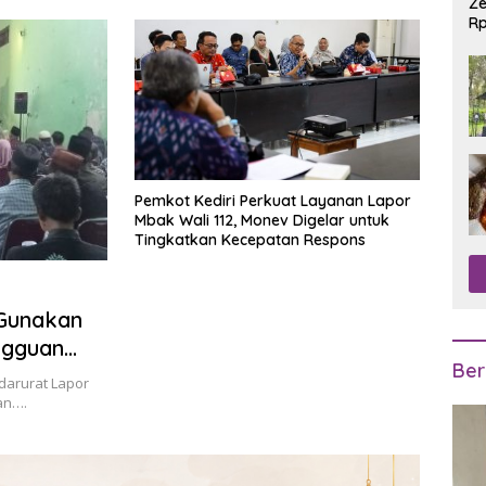
Ze
Rp
R
Pemkot Kediri Perkuat Layanan Lapor
Mbak Wali 112, Monev Digelar untuk
Tingkatkan Kecepatan Respons
 Gunakan
ngguan
Ber
 darurat Lapor
han….