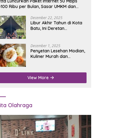
tta Luncurkan Paket Internet 50 Mbps
100 Ribu per Bulan, Sasar UMKM dan
umah Tangga
December 22, 2025
Libur Akhir Tahun di Kota
Batu, Ini Deretan
Campground Favorit untuk
Wisata Alam
December 1, 2025
Penyetan Lesehan Modian,
Kuliner Murah dan
Mengenyangkan di Depan
Kantor Disdukcapil
Nganjuk
View More
ita Olahraga