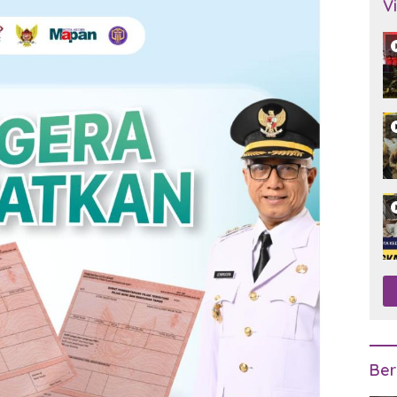
V
Ber