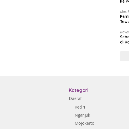
ke P
March
Pemi
Tewa
Bala
Nove
Sebe
di K
Kategori
Daerah
Kediri
Nganjuk
Mojokerto