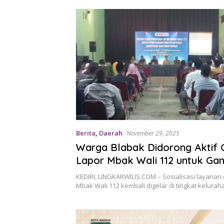
Berita
,
Daerah
November 29, 2025
Warga Blabak Didorong Aktif
Lapor Mbak Wali 112 untuk Ga
Kamtibmas
KEDIRI, LINGKARWILIS.COM – Sosialisasi layanan
Mbak Wali 112 kembali digelar di tingkat kelura