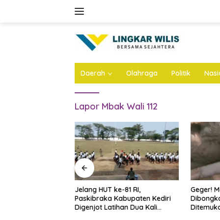
Skip
to
content
Daerah
Olahraga
Politik
Nasi
Lapor Mbak Wali 112
 ke-81 RI dan Hari
Jelang HUT ke-81 RI,
Geger! M
litar, Imigrasi
Paskibraka Kabupaten Kediri
Dibongka
yanan Paspor
Digenjot Latihan Dua Kali
Ditemuk
Sehari