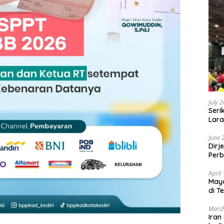
July 
Seri
Lara
Sebu
June 
Dirj
Perb
April
May
di T
March
Iran