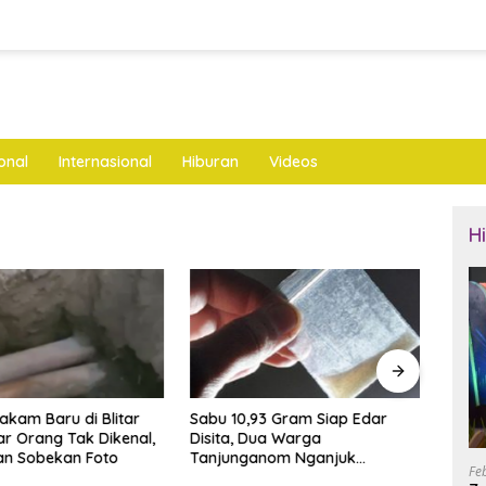
onal
Internasional
Hiburan
Videos
H
akam Baru di Blitar
Sabu 10,93 Gram Siap Edar
Rake
r Orang Tak Dikenal,
Disita, Dua Warga
Andik
an Sobekan Foto
Tanjunganom Nganjuk
Targe
Fe
Diamankan