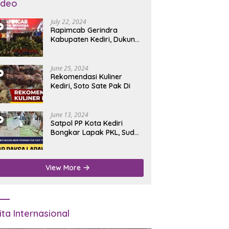
ideo
July 22, 2024
Rapimcab Gerindra
Kabupaten Kediri, Dukung
Dhito Kembali Jadi Bupati
June 25, 2024
Rekomendasi Kuliner
Kediri, Soto Sate Pak Di
June 13, 2024
Satpol PP Kota Kediri
Bongkar Lapak PKL, Sudah
Diperingatkan Tapi Tidak
Digubris
View More
ita Internasional