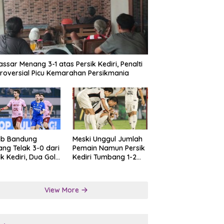
ssar Menang 3-1 atas Persik Kediri, Penalti
roversial Picu Kemarahan Persikmania
ib Bandung
Meski Unggul Jumlah
ng Telak 3-0 dari
Pemain Namun Persik
ik Kediri, Dua Gol
Kediri Tumbang 1-2
at Tendangan
dari Persis Solo
lti
View More