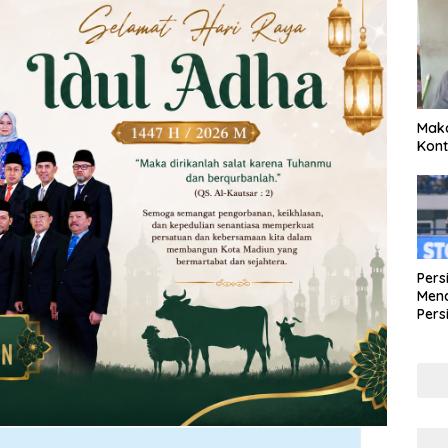
Maka
Kont
Pers
Mena
Pers
Lew
Pena