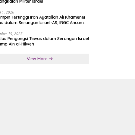
angkalan Militer Israel
 1, 2026
mpin Tertinggi Iran Ayatollah Ali Khamenei
s dalam Serangan Israel-AS, IRGC Ancam
san Tegas
mber 19, 2025
las Pengungsi Tewas dalam Serangan Israel
amp Ain al-Hilweh
View More