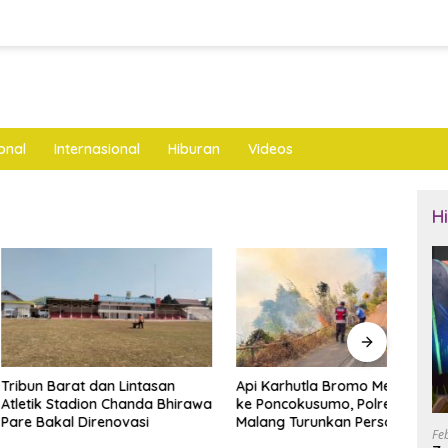
onal
Internasional
Hiburan
Videos
H
arat dan Lintasan
Api Karhutla Bromo Merembet
Tidak
Stadion Chanda Bhirawa
ke Poncokusumo, Polres
Gara 
al Direnovasi
Malang Turunkan Personel
Tebu 
Fe
Gabungan
Ngan