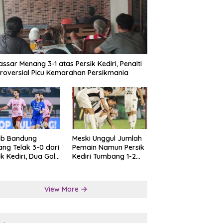
ssar Menang 3-1 atas Persik Kediri, Penalti
roversial Picu Kemarahan Persikmania
ib Bandung
Meski Unggul Jumlah
ng Telak 3-0 dari
Pemain Namun Persik
ik Kediri, Dua Gol
Kediri Tumbang 1-2
at Tendangan
dari Persis Solo
lti
View More