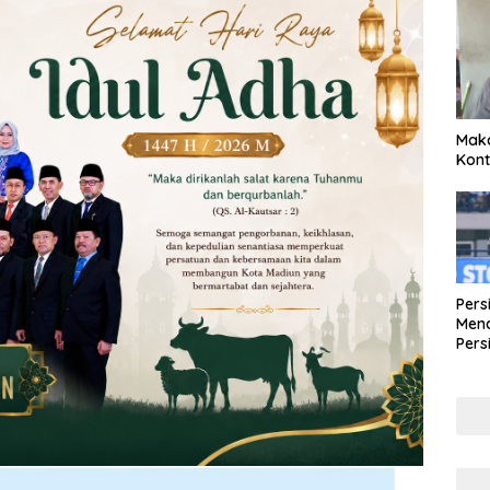
Maka
Kont
Pers
Mena
Pers
Lew
Pena