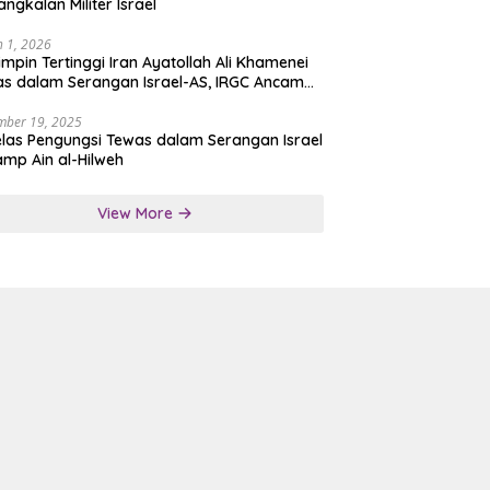
angkalan Militer Israel
 1, 2026
mpin Tertinggi Iran Ayatollah Ali Khamenei
s dalam Serangan Israel-AS, IRGC Ancam
san Tegas
mber 19, 2025
las Pengungsi Tewas dalam Serangan Israel
amp Ain al-Hilweh
View More