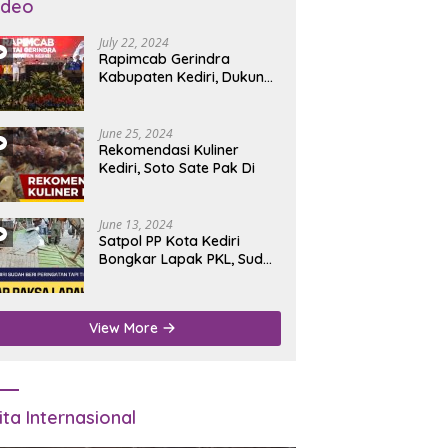
ideo
July 22, 2024
Rapimcab Gerindra
Kabupaten Kediri, Dukung
Dhito Kembali Jadi Bupati
June 25, 2024
Rekomendasi Kuliner
Kediri, Soto Sate Pak Di
June 13, 2024
Satpol PP Kota Kediri
Bongkar Lapak PKL, Sudah
Diperingatkan Tapi Tidak
Digubris
View More
ita Internasional