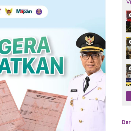
V
Ber