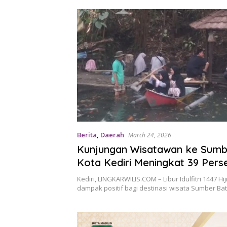
Berita
,
Daerah
March 24, 2026
Kunjungan Wisatawan ke Sumb
Kota Kediri Meningkat 39 Pers
Lebaran 1447 H
Kediri, LINGKARWILIS.COM – Libur Idulfitri 1447 
dampak positif bagi destinasi wisata Sumber B