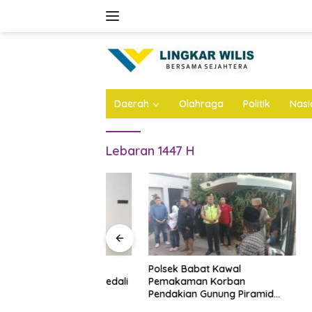
Skip
to
content
Daerah
Olahraga
Politik
Nasi
Lebaran 1447 H
 Dhito Beri
Polsek Babat Kawal
Tribun B
ajar Peraih Medali
Pemakaman Korban
Atletik 
sional 2026
Pendakian Gunung Piramid
Pare Bak
Bondowoso