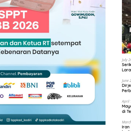
July 
Seri
Lara
Sebu
June 
Dirj
Perb
April
May
di T
March
Iran