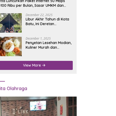
tta Luncurkan Paket Internet 50 Mbps
100 Ribu per Bulan, Sasar UMKM dan
umah Tangga
December 22, 2025
Libur Akhir Tahun di Kota
Batu, Ini Deretan
Campground Favorit untuk
Wisata Alam
December 1, 2025
Penyetan Lesehan Modian,
Kuliner Murah dan
Mengenyangkan di Depan
Kantor Disdukcapil
Nganjuk
View More
ita Olahraga