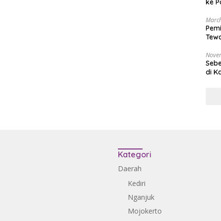
ke P
March
Pemi
Tewa
Bala
Nove
Sebe
di K
Kategori
Daerah
Kediri
Nganjuk
Mojokerto