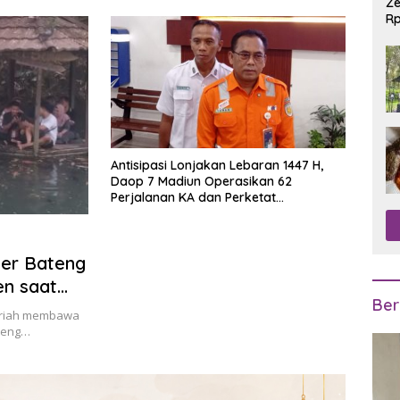
Ze
Rp
R
Antisipasi Lonjakan Lebaran 1447 H,
Daop 7 Madiun Operasikan 62
Perjalanan KA dan Perketat
Pengamanan Jalur
er Bateng
en saat
Ber
Hijriah membawa
ateng…