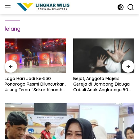
Skip
to
content
lelang
Logo Hari Jadi ke-530
Bejat, Anggota Majelis
Ponorogo Resmi Diluncurkan,
Gereja di Jombang Diduga
Usung Tema “Sekar Kinanthi,
Cabuli Anak Angkatnya 50
Wening Daya”
Kali Lebih, Ini Infonya