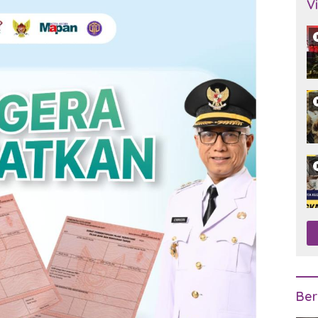
V
Ber