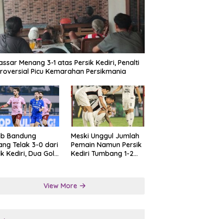
ssar Menang 3-1 atas Persik Kediri, Penalti
roversial Picu Kemarahan Persikmania
ib Bandung
Meski Unggul Jumlah
ng Telak 3-0 dari
Pemain Namun Persik
ik Kediri, Dua Gol
Kediri Tumbang 1-2
at Tendangan
dari Persis Solo
lti
View More