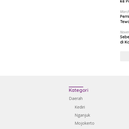
ke P
March
Pemi
Tewa
Bala
Nove
Sebe
di K
Kategori
Daerah
Kediri
Nganjuk
Mojokerto