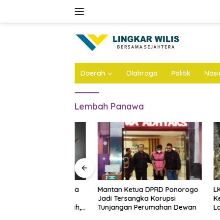
Skip
to
content
Daerah
Olahraga
Politik
Nasi
Lembah Panawa
ta Majelis Gereja
Mantan Ketua DPRD Ponorogo
LKNU Jo
Diduga Cabuli
Jadi Tersangka Korupsi
Kesehata
ya 50 Kali Lebih,
Tunjangan Perumahan Dewan
Layani P