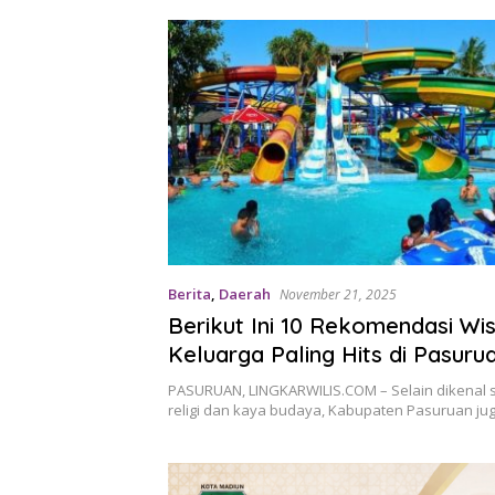
Berita
,
Daerah
November 21, 2025
Berikut Ini 10 Rekomendasi Wi
Keluarga Paling Hits di Pasuru
2025, Salah Satunya Lembah 
PASURUAN, LINGKARWILIS.COM – Selain dikenal 
religi dan kaya budaya, Kabupaten Pasuruan ju