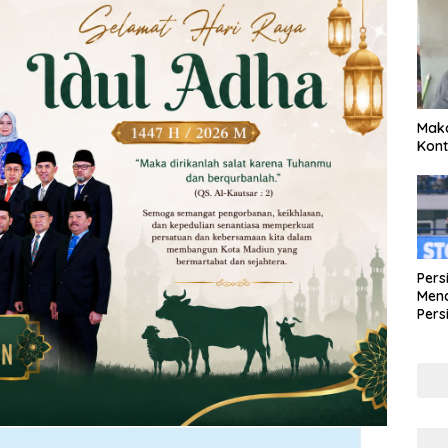
Maka
Kont
Pers
Mena
Pers
Lew
Pena