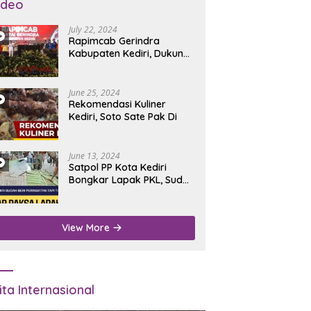
ideo
July 22, 2024
Rapimcab Gerindra
Kabupaten Kediri, Dukung
Dhito Kembali Jadi Bupati
June 25, 2024
Rekomendasi Kuliner
Kediri, Soto Sate Pak Di
June 13, 2024
Satpol PP Kota Kediri
Bongkar Lapak PKL, Sudah
Diperingatkan Tapi Tidak
Digubris
View More
ita Internasional