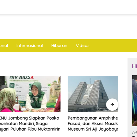
onal
Internasional
Hiburan
Videos
H
mbang Siapkan Posko
Pembangunan Amphitheater,
Bupa
n Mandiri, Siaga
Fasad, dan Akses Masuk
Ayah 
uluhan Ribu Muktamirin
Museum Sri Aji Joyoboyo
Raih
Fe
Dianggarkan Rp4,6 Miliar
Rama