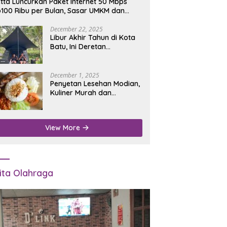
tta Luncurkan Paket Internet 50 Mbps
100 Ribu per Bulan, Sasar UMKM dan
umah Tangga
December 22, 2025
Libur Akhir Tahun di Kota
Batu, Ini Deretan
Campground Favorit untuk
Wisata Alam
December 1, 2025
Penyetan Lesehan Modian,
Kuliner Murah dan
Mengenyangkan di Depan
Kantor Disdukcapil
Nganjuk
View More
ita Olahraga