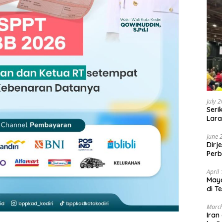
July 
Seri
Lara
Sebu
June 
Dirj
Perb
April
May
di T
March
Iran