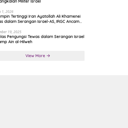
angkalan Militer Israel
 1, 2026
mpin Tertinggi Iran Ayatollah Ali Khamenei
s dalam Serangan Israel-AS, IRGC Ancam
san Tegas
mber 19, 2025
las Pengungsi Tewas dalam Serangan Israel
amp Ain al-Hilweh
View More