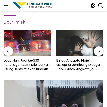
Skip
to
content
Libur Imlek
Logo Hari Jadi ke-530
Bejat, Anggota Majelis
Ponorogo Resmi Diluncurkan,
Gereja di Jombang Diduga
Usung Tema “Sekar Kinanthi,
Cabuli Anak Angkatnya 50
Wening Daya”
Kali Lebih, Ini Infonya