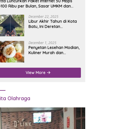
tta Luncurkan Paket Internet 50 Mbps
100 Ribu per Bulan, Sasar UMKM dan
umah Tangga
December 22, 2025
Libur Akhir Tahun di Kota
Batu, Ini Deretan
Campground Favorit untuk
Wisata Alam
December 1, 2025
Penyetan Lesehan Modian,
Kuliner Murah dan
Mengenyangkan di Depan
Kantor Disdukcapil
Nganjuk
View More
ita Olahraga