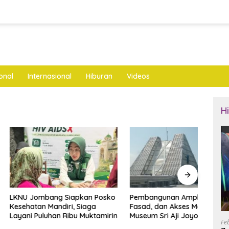
onal
Internasional
Hiburan
Videos
H
mbang Siapkan Posko
Pembangunan Amphitheater,
Bupa
n Mandiri, Siaga
Fasad, dan Akses Masuk
Ayah 
uluhan Ribu Muktamirin
Museum Sri Aji Joyoboyo
Raih
Fe
Dianggarkan Rp4,6 Miliar
Rama