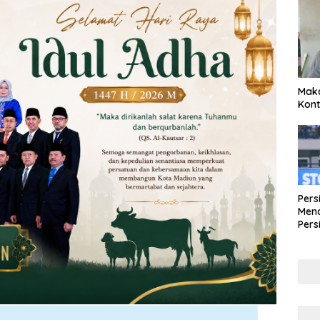
Maka
Kont
Pers
Mena
Pers
Lew
Pena