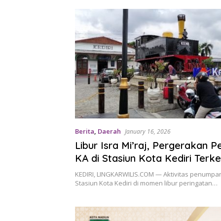
Berita
,
Daerah
January 16, 2026
Libur Isra Mi’raj, Pergerakan
KA di Stasiun Kota Kediri Terke
Puncak Capai 2.843 Orang
KEDIRI, LINGKARWILIS.COM — Aktivitas penumpang
Stasiun Kota Kediri di momen libur peringatan…