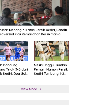
ssar Menang 3-1 atas Persik Kediri, Penalti
roversial Picu Kemarahan Persikmania
ib Bandung
Meski Unggul Jumlah
ng Telak 3-0 dari
Pemain Namun Persik
ik Kediri, Dua Gol
Kediri Tumbang 1-2
at Tendangan
dari Persis Solo
lti
View More