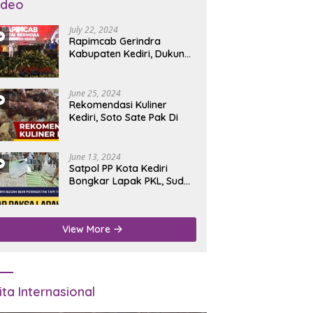
ideo
July 22, 2024
Rapimcab Gerindra
Kabupaten Kediri, Dukung
Dhito Kembali Jadi Bupati
June 25, 2024
Rekomendasi Kuliner
Kediri, Soto Sate Pak Di
June 13, 2024
Satpol PP Kota Kediri
Bongkar Lapak PKL, Sudah
Diperingatkan Tapi Tidak
Digubris
View More
ita Internasional