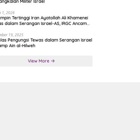
angkalan Militer Israel
 1, 2026
mpin Tertinggi Iran Ayatollah Ali Khamenei
s dalam Serangan Israel-AS, IRGC Ancam
san Tegas
mber 19, 2025
las Pengungsi Tewas dalam Serangan Israel
amp Ain al-Hilweh
View More