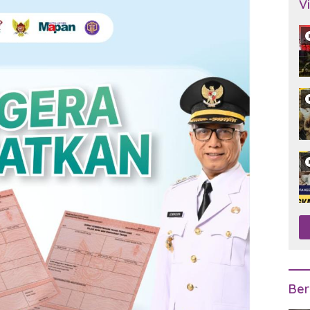
V
Ber