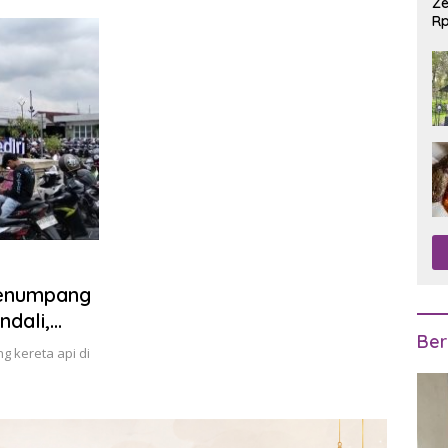
Ze
Rp
R
 Penumpang
ndali,
Ber
 kereta api di