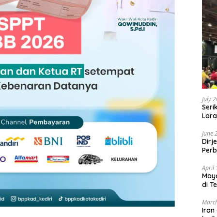
July 
Seri
Lara
Sebu
June 
Dirj
Perb
April
May
di T
March
Iran