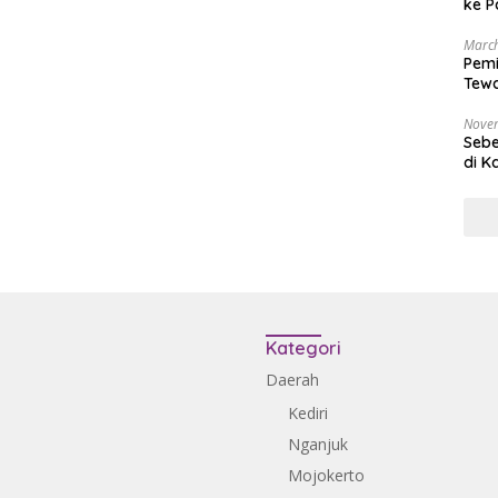
ke P
March
Pemi
Tewa
Bala
Nove
Sebe
di K
Kategori
Daerah
Kediri
Nganjuk
Mojokerto