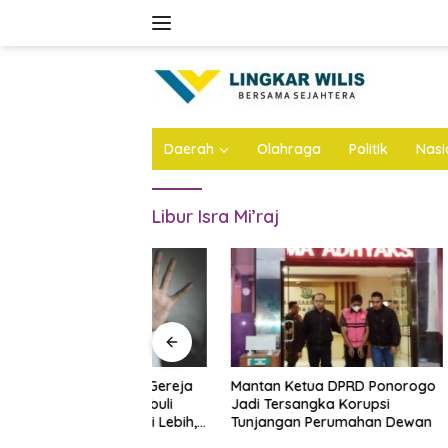
Skip
to
content
Daerah
Olahraga
Politik
Nasi
Libur Isra Mi’raj
ta Majelis Gereja
Mantan Ketua DPRD Ponorogo
LKNU Jo
Diduga Cabuli
Jadi Tersangka Korupsi
Kesehata
ya 50 Kali Lebih,
Tunjangan Perumahan Dewan
Layani P