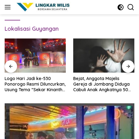
Skip
to
content
Lokalisasi Guyangan
Logo Hari Jadi ke-530
Bejat, Anggota Majelis
Ponorogo Resmi Diluncurkan,
Gereja di Jombang Diduga
Usung Tema “Sekar Kinanthi,
Cabuli Anak Angkatnya 50
Wening Daya”
Kali Lebih, Ini Infonya