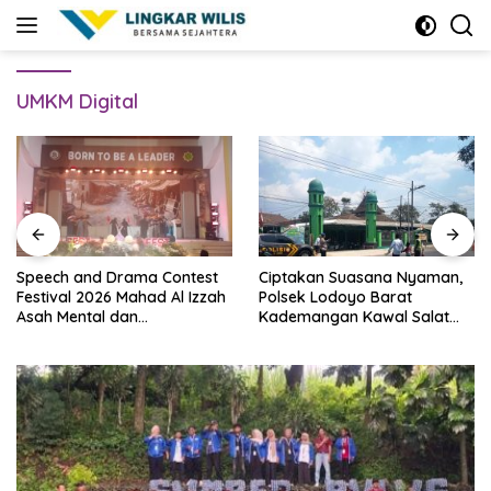
Skip
to
content
UMKM Digital
Speech and Drama Contest
Ciptakan Suasana Nyaman,
Festival 2026 Mahad Al Izzah
Polsek Lodoyo Barat
Asah Mental dan
Kademangan Kawal Salat
Kepercayaan Diri Santri
Jumat