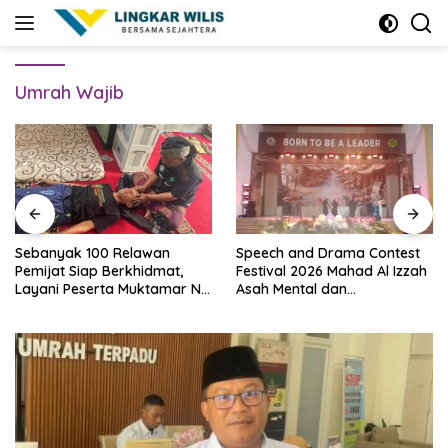
Skip
to
content
Umrah Wajib
Sebanyak 100 Relawan
Speech and Drama Contest
Pemijat Siap Berkhidmat,
Festival 2026 Mahad Al Izzah
Layani Peserta Muktamar NU
Asah Mental dan
Secara Gratis
Kepercayaan Diri Santri