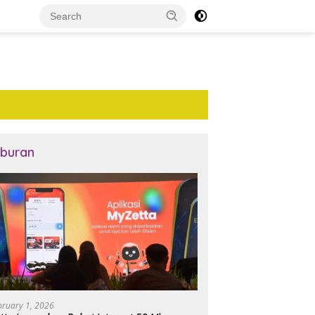
iburan
bruary 1, 2026