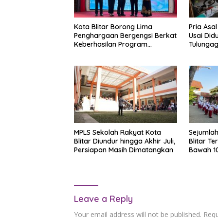
Kota Blitar Borong Lima
Pria Asal
Penghargaan Bergengsi Berkat
Usai Did
Keberhasilan Program
Tulungag
Keluarga Berencana dan
Residivis
Pembangunan Keluarga
MPLS Sekolah Rakyat Kota
Sejumlah
Blitar Diundur hingga Akhir Juli,
Blitar Te
Persiapan Masih Dimatangkan
Bawah 1
Leave a Reply
Your email address will not be published.
Requ