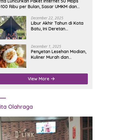
tta Luncurkan Paket Internet 50 Mbps
100 Ribu per Bulan, Sasar UMKM dan
umah Tangga
December 22, 2025
Libur Akhir Tahun di Kota
Batu, Ini Deretan
Campground Favorit untuk
Wisata Alam
December 1, 2025
Penyetan Lesehan Modian,
Kuliner Murah dan
Mengenyangkan di Depan
Kantor Disdukcapil
Nganjuk
View More
ita Olahraga