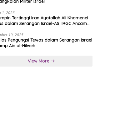
angkalan Militer Israel
 1, 2026
mpin Tertinggi Iran Ayatollah Ali Khamenei
s dalam Serangan Israel-AS, IRGC Ancam
san Tegas
mber 19, 2025
las Pengungsi Tewas dalam Serangan Israel
amp Ain al-Hilweh
View More