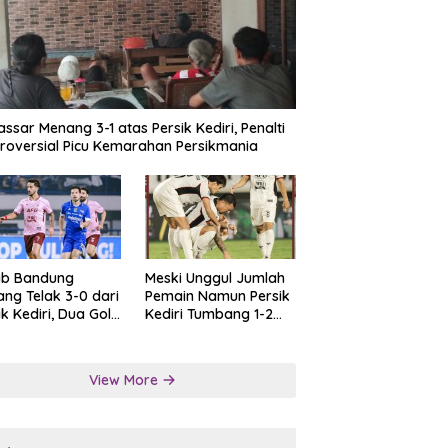
ssar Menang 3-1 atas Persik Kediri, Penalti
roversial Picu Kemarahan Persikmania
ib Bandung
Meski Unggul Jumlah
ng Telak 3-0 dari
Pemain Namun Persik
ik Kediri, Dua Gol
Kediri Tumbang 1-2
at Tendangan
dari Persis Solo
lti
View More