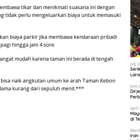
mbawa tikar dan menikmati suasana ini dengan
g tidak perlu mengeluarkan biaya untuk memasuki
n biaya parkir jika membawa kendaraan pribadi
 pagi hingga jam 4 sore.
angat mudah karena taman ini berada di tengah
July 
Seri
Lara
ng bisa naik angkutan umum ke arah Taman Kebon
Sebu
June 
ama kurang dari sepuluh menit.***
Dirj
Perb
April
May
di T
March
Iran