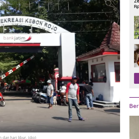
Ze
Rp
R
Ber
dan hari libur. (dio)