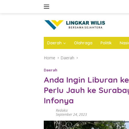
Skip
to
content
Daerah
Olahraga
Politik
Nasi
Home
Daerah
Daerah
Anda Ingin Liburan k
Perlu Jauh ke Surabaya
Infonya
Redaksi
September 24, 2023