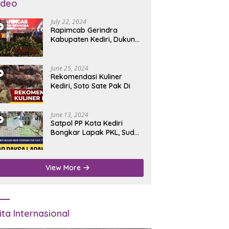
ideo
July 22, 2024
Rapimcab Gerindra
Kabupaten Kediri, Dukung
Dhito Kembali Jadi Bupati
June 25, 2024
Rekomendasi Kuliner
Kediri, Soto Sate Pak Di
June 13, 2024
Satpol PP Kota Kediri
Bongkar Lapak PKL, Sudah
Diperingatkan Tapi Tidak
Digubris
View More
ita Internasional