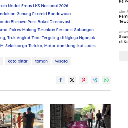
ke P
raih Medali Emas LKS Nasional 2026
March
ndakian Gunung Piramid Bondowoso
Pemi
Tewa
Chanda Bhirawa Pare Bakal Direnovasi
Bala
umo, Polres Malang Turunkan Personel Gabungan
Nove
Sebe
g, Truk Angkut Tebu Terguling di Ngluyu Nganjuk
di K
, Sekeluarga Terluka, Motor dan Uang Ikut Ludes
g
kota blitar
taman
wisata