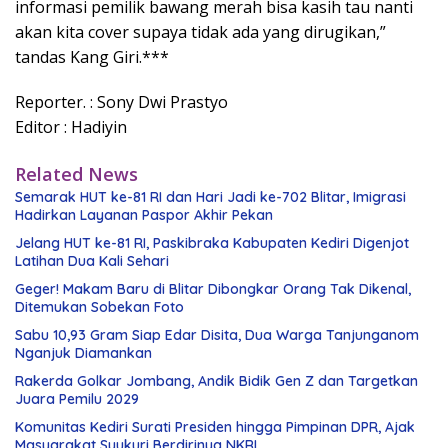
informasi pemilik bawang merah bisa kasih tau nanti
akan kita cover supaya tidak ada yang dirugikan,”
tandas Kang Giri.***
Reporter. : Sony Dwi Prastyo
Editor : Hadiyin
Related News
Semarak HUT ke-81 RI dan Hari Jadi ke-702 Blitar, Imigrasi
Hadirkan Layanan Paspor Akhir Pekan
Jelang HUT ke-81 RI, Paskibraka Kabupaten Kediri Digenjot
Latihan Dua Kali Sehari
Geger! Makam Baru di Blitar Dibongkar Orang Tak Dikenal,
Ditemukan Sobekan Foto
Sabu 10,93 Gram Siap Edar Disita, Dua Warga Tanjunganom
Nganjuk Diamankan
Rakerda Golkar Jombang, Andik Bidik Gen Z dan Targetkan
Juara Pemilu 2029
Komunitas Kediri Surati Presiden hingga Pimpinan DPR, Ajak
Masyarakat Syukuri Berdirinya NKRI