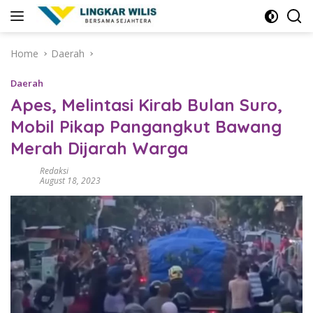
Skip
to
content
Home
Daerah
Daerah
Apes, Melintasi Kirab Bulan Suro,
Mobil Pikap Pangangkut Bawang
Merah Dijarah Warga
Redaksi
August 18, 2023