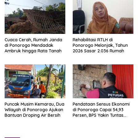
Cuaca Cerah, Rumah Janda
Rehabilitasi RTLH di
di Ponorogo Mendadak
Ponorogo Melonjak, Tahun
Ambruk hingga Rata Tanah
2026 Sasar 2.036 Rumah
Puncak Musim Kemarau, Dua
Pendataan Sensus Ekonomi
Wilayah di Ponorogo Ajukan
di Ponorogo Capai 54,93
Bantuan Droping Air Bersih
Persen, BPS Yakin Tuntas
Akhir Agustus