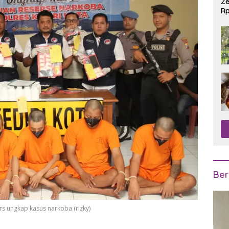
Ze
Rp
R
Ber
rs ungkap kasus narkoba (rizky)