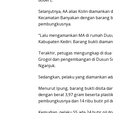
dobel L.
Selanjutnya, AA alias Kolin diamanka
Kecamatan Banyakan dengan barang bukt
pembungkusnya.
“Lalu mengamankan MA di rumah Dusun
Kabupaten Kediri. Barang bukti diaman
Terakhir, petugas mengungkap di dua
Grogol dan pengembangan di Dusun S
Nganjuk.
Sedangkan, pelaku yang diamankan ada 
Menurut Ipung, barang bukti disita dari
dengan berat 3,97 gram beserta plasti
pembungkusnya dan 14 ribu butir pil do
Kemudian, pelaku SS ada 24 butir pil do