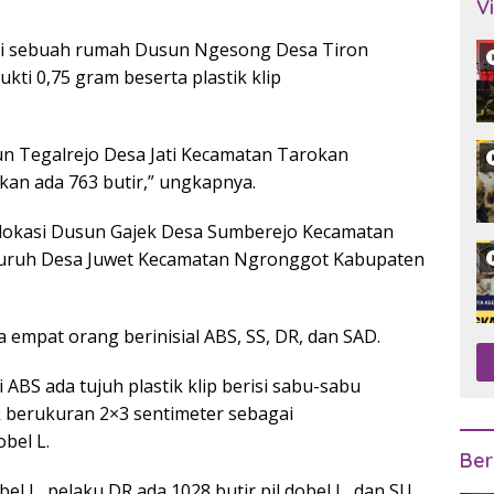
V
n di sebuah rumah Dusun Ngesong Desa Tiron
i 0,75 gram beserta plastik klip
 Tegalrejo Desa Jati Kecamatan Tarokan
kan ada 763 butir,” ungkapnya.
 lokasi Dusun Gajek Desa Sumberejo Kecamatan
uruh Desa Juwet Kecamatan Ngronggot Kabupaten
empat orang berinisial ABS, SS, DR, dan SAD.
 ABS ada tujuh plastik klip berisi sabu-sabu
k berukuran 2×3 sentimeter sebagai
bel L.
Ber
bel L, pelaku DR ada 1028 butir pil dobel L, dan SU