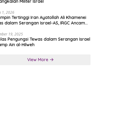
angkalan Militer Israel
 1, 2026
mpin Tertinggi Iran Ayatollah Ali Khamenei
s dalam Serangan Israel-AS, IRGC Ancam
san Tegas
mber 19, 2025
las Pengungsi Tewas dalam Serangan Israel
amp Ain al-Hilweh
View More