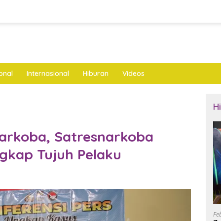
onal
Internasional
Hiburan
Videos
H
arkoba, Satresnarkoba
ngkap Tujuh Pelaku
Fe