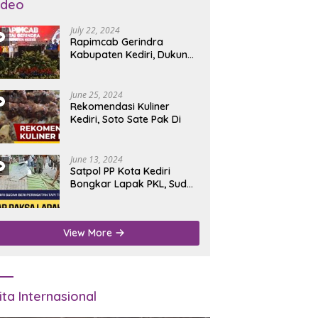
ideo
July 22, 2024
Rapimcab Gerindra
Kabupaten Kediri, Dukung
Dhito Kembali Jadi Bupati
June 25, 2024
Rekomendasi Kuliner
Kediri, Soto Sate Pak Di
June 13, 2024
Satpol PP Kota Kediri
Bongkar Lapak PKL, Sudah
Diperingatkan Tapi Tidak
Digubris
View More
ita Internasional