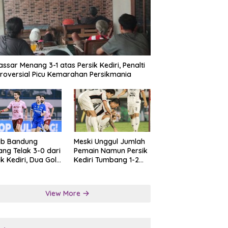
ssar Menang 3-1 atas Persik Kediri, Penalti
roversial Picu Kemarahan Persikmania
ib Bandung
Meski Unggul Jumlah
ng Telak 3-0 dari
Pemain Namun Persik
ik Kediri, Dua Gol
Kediri Tumbang 1-2
at Tendangan
dari Persis Solo
lti
View More