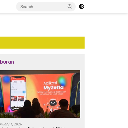
iburan
bruary 1, 2026