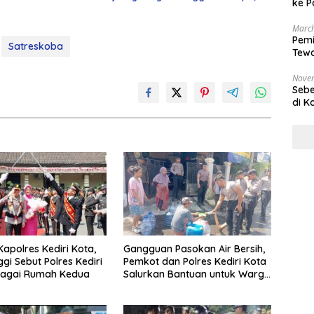
ke P
March
Pemi
Satreskoba
Tewa
Bala
Nove
Sebe
di K
Kapolres Kediri Kota,
Gangguan Pasokan Air Bersih,
gi Sebut Polres Kediri
Pemkot dan Polres Kediri Kota
bagai Rumah Kedua
Salurkan Bantuan untuk Warga
Campurejo