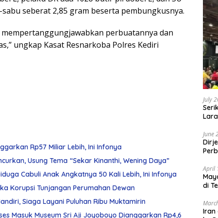
abu-sabu seberat 2,85 gram beserta pembungkusnya.
ntuk mempertanggungjawabkan perbuatannya dan
,” ungkap Kasat Resnarkoba Polres Kediri
July 
Seri
Lara
Sebu
June 
Dirj
arkan Rp57 Miliar Lebih, Ini Infonya
Perb
ncurkan, Usung Tema “Sekar Kinanthi, Wening Daya”
April
duga Cabuli Anak Angkatnya 50 Kali Lebih, Ini Infonya
May
di T
gka Korupsi Tunjangan Perumahan Dewan
diri, Siaga Layani Puluhan Ribu Muktamirin
March
Iran
ses Masuk Museum Sri Aji Joyoboyo Dianggarkan Rp4,6