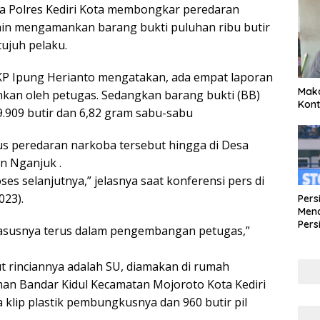
oba Polres Kediri Kota membongkar peredaran
elain mengamankan barang bukti puluhan ribu butir
ujuh pelaku.
AKP Ipung Herianto mengatakan, ada empat laporan
Maka
nkan oleh petugas. Sedangkan barang bukti (BB)
Kont
.909 butir dan 6,82 gram sabu-sabu
 peredaran narkoba tersebut hingga di Desa
n Nganjuk .
s selanjutnya,” jelasnya saat konferensi pers di
023).
Pers
Mena
Pers
 kasusnya terus dalam pengembangan petugas,”
Lew
Pena
t rinciannya adalah SU, diamakan di rumah
han Bandar Kidul Kecamatan Mojoroto Kota Kediri
 klip plastik pembungkusnya dan 960 butir pil