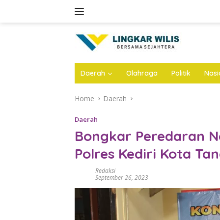
Skip
to
content
Daerah
Olahraga
Politik
Nasi
Home
Daerah
Daerah
Bongkar Peredaran N
Polres Kediri Kota Ta
Redaksi
September 26, 2023