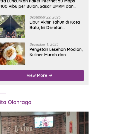
tta Luncurkan Paket Internet 50 Mbps
100 Ribu per Bulan, Sasar UMKM dan
umah Tangga
December 22, 2025
Libur Akhir Tahun di Kota
Batu, Ini Deretan
Campground Favorit untuk
Wisata Alam
December 1, 2025
Penyetan Lesehan Modian,
Kuliner Murah dan
Mengenyangkan di Depan
Kantor Disdukcapil
Nganjuk
View More
ita Olahraga