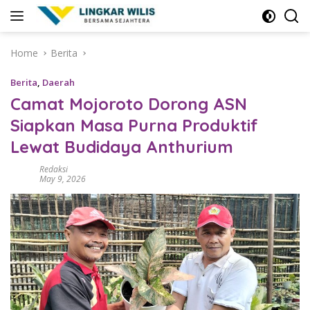
Skip
to
content
Home
Berita
Berita
,
Daerah
Camat Mojoroto Dorong ASN
Siapkan Masa Purna Produktif
Lewat Budidaya Anthurium
Redaksi
May 9, 2026