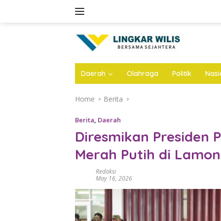
Skip
to
content
Daerah
Olahraga
Politik
Nasi
Home
Berita
Berita
,
Daerah
Diresmikan Presiden 
Merah Putih di Lamon
Redaksi
May 16, 2026