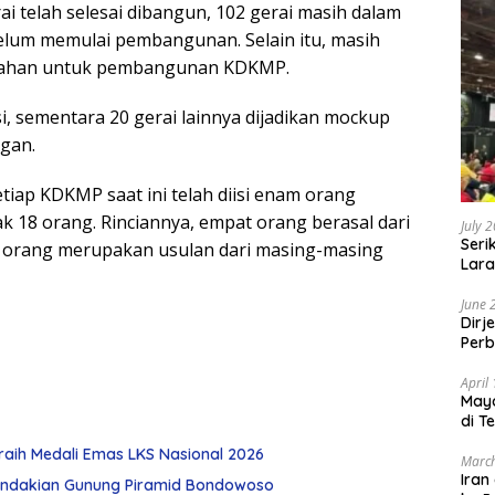
ai telah selesai dibangun, 102 gerai masih dalam
lum memulai pembangunan. Selain itu, masih
i lahan untuk pembangunan KDKMP.
i, sementara 20 gerai lainnya dijadikan mockup
gan.
iap KDKMP saat ini telah diisi enam orang
k 18 orang. Rinciannya, empat orang berasal dari
July 
Seri
 orang merupakan usulan dari masing-masing
Lara
Sebu
June 
Dirj
Perb
April
May
di T
raih Medali Emas LKS Nasional 2026
March
Iran
ndakian Gunung Piramid Bondowoso