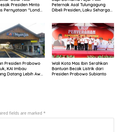
esak Presiden Minta
Peternak Asal Tulungagung
as Pernyataan “Londo
Dibeli Presiden, Laku Seharga
Rp 132 Juta
an Presiden Prabowo
Wali Kota Mas Ibin Serahkan
uk, KAI Imbau
Bantuan Becak Listrik dari
ng Datang Lebih Awal
Presiden Prabowo Subianto
un
ired fields are marked
*