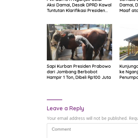
Aksi Damai, Desak DPRD Kawal
Damai, D
Tuntutan Klarifikasi Presiden
Maaf at
soal Istilah “Londo Ireng”
Ireng”
Sapi Kurban Presiden Prabowo
Kunjung
dari Jombang Berbobot
ke Nganj
Hampir 1 Ton, Dibeli Rp100 Juta
Penumpa
ke Stasi
Leave a Reply
Your email address will not be published.
Requ