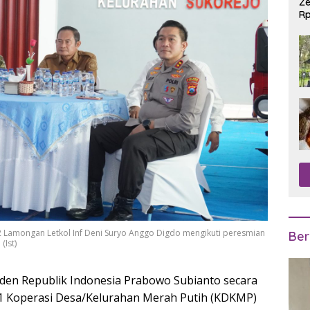
Ze
Rp
R
 Lamongan Letkol Inf Deni Suryo Anggo Digdo mengikuti peresmian
Ber
(Ist)
den Republik Indonesia
Prabowo Subianto
secara
61 Koperasi Desa/Kelurahan Merah Putih (KDKMP)