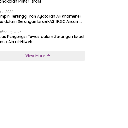
angkalan Militer Israel
 1, 2026
mpin Tertinggi Iran Ayatollah Ali Khamenei
s dalam Serangan Israel-AS, IRGC Ancam
san Tegas
mber 19, 2025
las Pengungsi Tewas dalam Serangan Israel
amp Ain al-Hilweh
View More