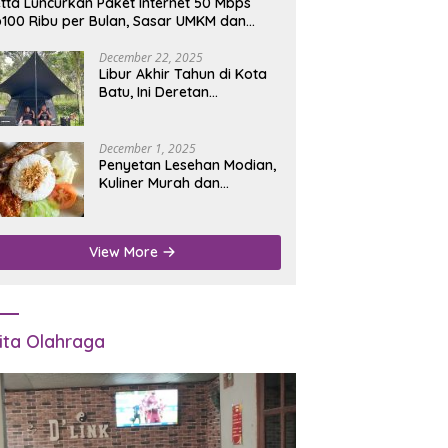
tta Luncurkan Paket Internet 50 Mbps
100 Ribu per Bulan, Sasar UMKM dan
umah Tangga
December 22, 2025
Libur Akhir Tahun di Kota
Batu, Ini Deretan
Campground Favorit untuk
Wisata Alam
December 1, 2025
Penyetan Lesehan Modian,
Kuliner Murah dan
Mengenyangkan di Depan
Kantor Disdukcapil
Nganjuk
View More
ita Olahraga