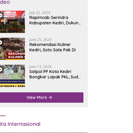
ideo
July 22, 2024
Rapimcab Gerindra
Kabupaten Kediri, Dukung
Dhito Kembali Jadi Bupati
June 25, 2024
Rekomendasi Kuliner
Kediri, Soto Sate Pak Di
June 13, 2024
Satpol PP Kota Kediri
Bongkar Lapak PKL, Sudah
Diperingatkan Tapi Tidak
Digubris
View More
ita Internasional