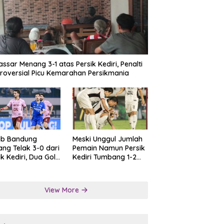
ssar Menang 3-1 atas Persik Kediri, Penalti
roversial Picu Kemarahan Persikmania
ib Bandung
Meski Unggul Jumlah
ng Telak 3-0 dari
Pemain Namun Persik
ik Kediri, Dua Gol
Kediri Tumbang 1-2
at Tendangan
dari Persis Solo
lti
View More