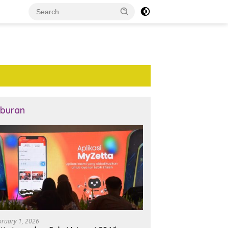
iburan
bruary 1, 2026