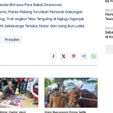
ke P
Chanda Bhirawa Pare Bakal Direnovasi
March
umo, Polres Malang Turunkan Personel Gabungan
Pemi
g, Truk Angkut Tebu Terguling di Ngluyu Nganjuk
Tewa
Bala
, Sekeluarga Terluka, Motor dan Uang Ikut Ludes
Nove
Sebe
di K
Presiden
Blitar Gelar Aksi
Sapi Bernama Fajar Milik