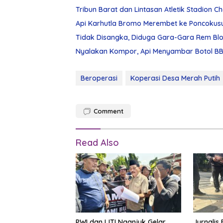
Tribun Barat dan Lintasan Atletik Stadion 
Api Karhutla Bromo Merembet ke Poncokus
Tidak Disangka, Diduga Gara-Gara Rem Blon
Nyalakan Kompor, Api Menyambar Botol BBM
Beroperasi
Koperasi Desa Merah Putih
Comment
Read Also
PWI dan IJTI Nganjuk Gelar
Jurnalis 