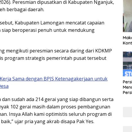
/2026). Peresmian dipusatkan di Kabupaten Nganjuk,
leh berbagai daerah.
tersebut, Kabupaten Lamongan mencatat capaian
 siap beroperasi penuh untuk mendukung
Maka
Kont
ang mengikuti peresmian secara daring dari KDKMP
is program strategis pemerintah pusat tersebut
n Kerja Sama dengan BPJS Ketenagakerjaan untuk
Pers
Desa
Mena
Pers
Lew
 dan sudah ada 214 gerai yang siap dibangun serta
Pena
banyak 102 gerai masih dalam proses pembangunan
n. Insya Allah kami optimistis seluruh program di
ik,” ujar pria yang akrab disapa Pak Yes.