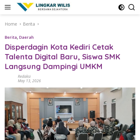
Skip
to
content
Home
Berita
Berita
,
Daerah
Disperdagin Kota Kediri Cetak
Talenta Digital Baru, Siswa SMK
Langsung Dampingi UMKM
Redaksi
May 13, 2026