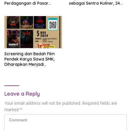
Perdagangan di Pasar
sebagai Sentra Kuliner, 24
Campurejo, Ini Infonya
PKL Terima Rombong dan
Lapak Usaha
Screening dan Bedah Film
Pendek Karya Siswa SMK,
Diharapkan Menjadi
Penggerak Hidupnya Sineas
Muda Kediri
Leave a Reply
Your email address will not be published.
Required fields are
marked
*