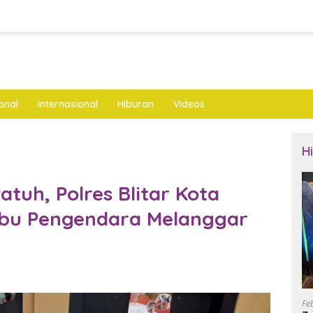
onal
Internasional
Hiburan
Videos
H
tuh, Polres Blitar Kota
ibu Pengendara Melanggar
Fe