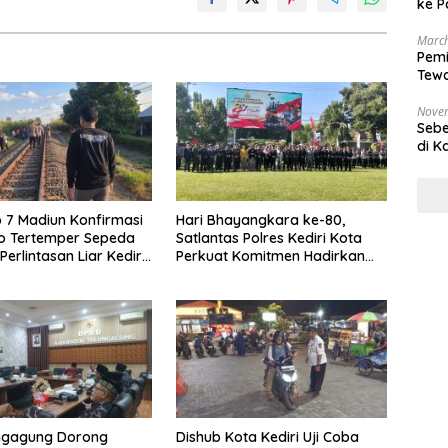
ke P
March
Pemi
Tewa
Bala
Nove
Sebe
di K
 7 Madiun Konfirmasi
Hari Bhayangkara ke-80,
o Tertemper Sepeda
Satlantas Polres Kediri Kota
Perlintasan Liar Kediri,
Perkuat Komitmen Hadirkan
ara Tewas
Layanan Presisi dan Lalu Lintas
yang Lebih Tertib
ungagung Dorong
Dishub Kota Kediri Uji Coba