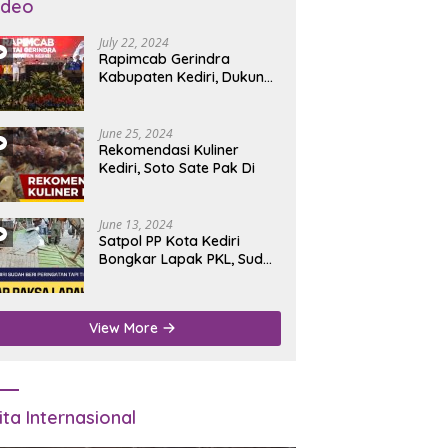
ideo
July 22, 2024
Rapimcab Gerindra
Kabupaten Kediri, Dukung
Dhito Kembali Jadi Bupati
June 25, 2024
Rekomendasi Kuliner
Kediri, Soto Sate Pak Di
June 13, 2024
Satpol PP Kota Kediri
Bongkar Lapak PKL, Sudah
Diperingatkan Tapi Tidak
Digubris
View More
ita Internasional