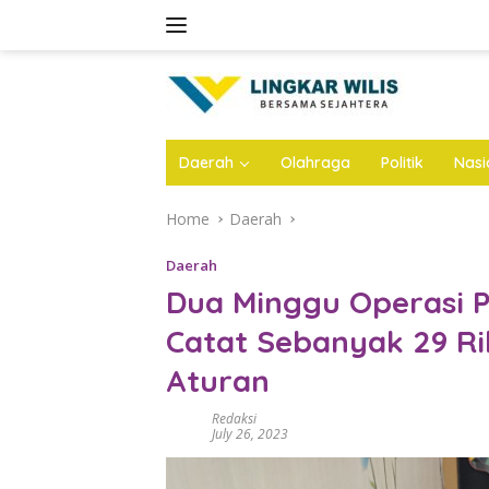
Skip
to
content
Daerah
Olahraga
Politik
Nasi
Home
Daerah
Daerah
Dua Minggu Operasi Pa
Catat Sebanyak 29 R
Aturan
Redaksi
July 26, 2023