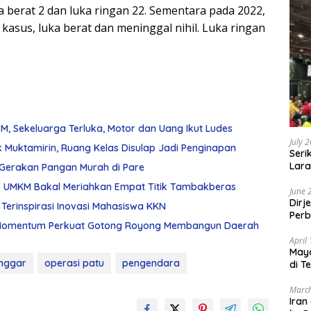
a berat 2 dan luka ringan 22. Sementara pada 2022,
kasus, luka berat dan meninggal nihil. Luka ringan
, Sekeluarga Terluka, Motor dan Uang Ikut Ludes
July 
 Muktamirin, Ruang Kelas Disulap Jadi Penginapan
Seri
Lara
r Gerakan Pangan Murah di Pare
Sebu
 UMKM Bakal Meriahkan Empat Titik Tambakberas
June 
Dirj
Terinspirasi Inovasi Mahasiswa KKN
Perb
adi Momentum Perkuat Gotong Royong Membangun Daerah
April
May
nggar
operasi patu
pengendara
di T
March
Iran