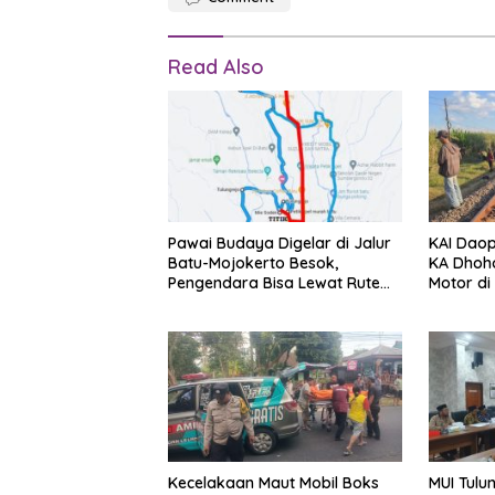
Read Also
Pawai Budaya Digelar di Jalur
KAI Daop
Batu-Mojokerto Besok,
KA Dhoh
Pengendara Bisa Lewat Rute
Motor di 
Alternatif
Pengend
Kecelakaan Maut Mobil Boks
MUI Tul