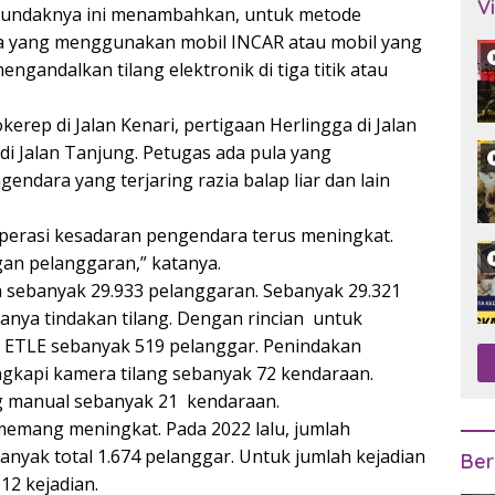
V
 pundaknya ini menambahkan, untuk metode
da yang menggunakan mobil INCAR atau mobil yang
ngandalkan tilang elektronik di tiga titik atau
kerep di Jalan Kenari, pertigaan Herlingga di Jalan
i Jalan Tanjung. Petugas ada pula yang
endara yang terjaring razia balap liar dan lain
erasi kesadaran pengendara terus meningkat.
an pelanggaran,” katanya.
a sebanyak 29.933 pelanggaran. Sebanyak 29.321
sanya tindakan tilang. Dengan rincian untuk
 ETLE sebanyak 519 pelanggar. Penindakan
gkapi kamera tilang sebanyak 72 kendaraan.
ng manual sebanyak 21 kendaraan.
memang meningkat. Pada 2022 lalu, jumlah
nyak total 1.674 pelanggar. Untuk jumlah kejadian
Ber
12 kejadian.