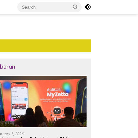
iburan
bruary 1, 2026