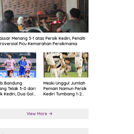
ssar Menang 3-1 atas Persik Kediri, Penalti
roversial Picu Kemarahan Persikmania
ib Bandung
Meski Unggul Jumlah
ng Telak 3-0 dari
Pemain Namun Persik
ik Kediri, Dua Gol
Kediri Tumbang 1-2
at Tendangan
dari Persis Solo
lti
View More