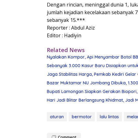
Dengan rincian, meninggal dunia 1, luk
jumlah kejadian kecelakaan sebanyak 7 
sebanyak 15.***
Reporter : Abdul Aziz
Editor : Hadiyin
Related News
Nyalakan Kompor, Api Menyambar Botol BBM
Sebanyak 3.000 Kasur Baru Disiapkan untuk
Jaga Stabilitas Harga, Pemkab Kediri Gela
Bazar Muktamar NU Jombang Dibuka, 1.300
Bupati Lamongan Siapkan Gerakan Biopori, 
Hari Jadi Blitar Berlangsung Khidmat, J
aturan
bermotor
lalu lintas
mela
Comment