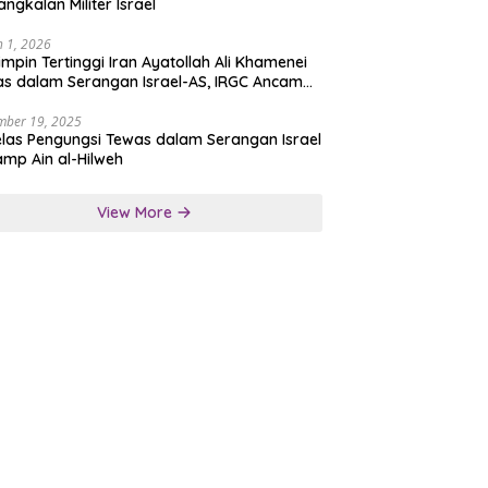
angkalan Militer Israel
 1, 2026
mpin Tertinggi Iran Ayatollah Ali Khamenei
s dalam Serangan Israel-AS, IRGC Ancam
san Tegas
mber 19, 2025
las Pengungsi Tewas dalam Serangan Israel
amp Ain al-Hilweh
View More