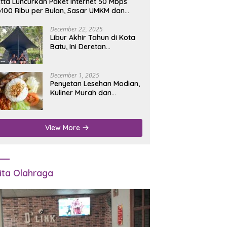
tta Luncurkan Paket Internet 50 Mbps
100 Ribu per Bulan, Sasar UMKM dan
umah Tangga
December 22, 2025
Libur Akhir Tahun di Kota
Batu, Ini Deretan
Campground Favorit untuk
Wisata Alam
December 1, 2025
Penyetan Lesehan Modian,
Kuliner Murah dan
Mengenyangkan di Depan
Kantor Disdukcapil
Nganjuk
View More
ita Olahraga