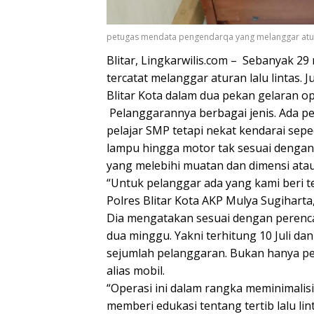
petugas mendata pengendarqa yang melanggar atura
Blitar, Lingkarwilis.com – Sebanyak 2
tercatat melanggar aturan lalu lintas. 
Blitar Kota dalam dua pekan gelaran o
Pelanggarannya berbagai jenis. Ada p
pelajar SMP tetapi nekat kendarai sep
lampu hingga motor tak sesuai dengan
yang melebihi muatan dan dimensi atau 
“Untuk pelanggar ada yang kami beri te
Polres Blitar Kota AKP Mulya Sugiharta,
Dia mengatakan sesuai dengan perenca
dua minggu. Yakni terhitung 10 Juli dan
sejumlah pelanggaran. Bukan hanya p
alias mobil.
“Operasi ini dalam rangka meminimalisi
memberi edukasi tentang tertib lalu lin