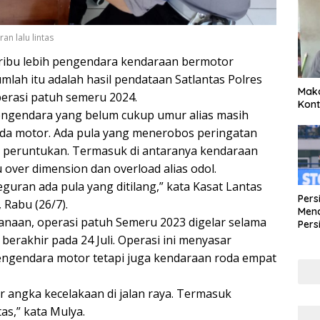
n lalu lintas
9 ribu lebih pengendara kendaraan bermotor
Jumlah itu adalah hasil pendataan Satlantas Polres
Maka
perasi patuh semeru 2024.
Kont
engendara yang belum cukup umur alias masih
eda motor. Ada pula yang menerobos peringatan
 peruntukan. Termasuk di antaranya kendaraan
over dimension dan overload alias odol.
guran ada pula yang ditilang,” kata Kasat Lantas
Pers
 Rabu (26/7).
Mena
naan, operasi patuh Semeru 2023 digelar selama
Pers
Lew
 berakhir pada 24 Juli. Operasi ini menyasar
Pena
engendara motor tetapi juga kendaraan roda empat
r angka kecelakaan di jalan raya. Termasuk
tas,” kata Mulya.