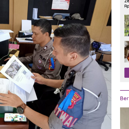
Ze
Rp
R
Ber