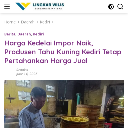
Skip
to
content
Home
Daerah
Kediri
Berita
,
Daerah
,
Kediri
Harga Kedelai Impor Naik,
Produsen Tahu Kuning Kediri Tetap
Pertahankan Harga Jual
Redaksi
June 14, 2026