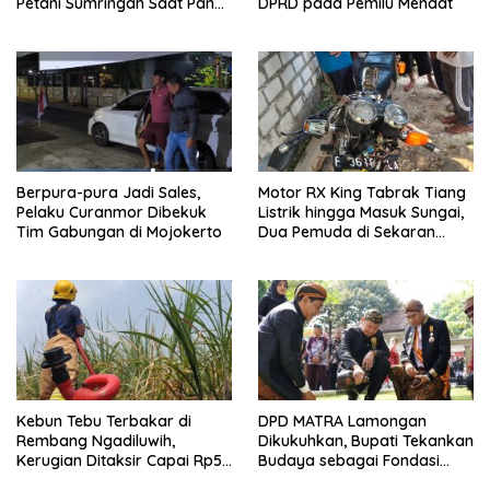
Petani Sumringah Saat Panen
DPRD pada Pemilu Mendat
Raya
Berpura-pura Jadi Sales,
Motor RX King Tabrak Tiang
Pelaku Curanmor Dibekuk
Listrik hingga Masuk Sungai,
Tim Gabungan di Mojokerto
Dua Pemuda di Sekaran
Lamongan Tewas
Kebun Tebu Terbakar di
DPD MATRA Lamongan
Rembang Ngadiluwih,
Dikukuhkan, Bupati Tekankan
Kerugian Ditaksir Capai Rp50
Budaya sebagai Fondasi
Juta
Pembentukan Karakter