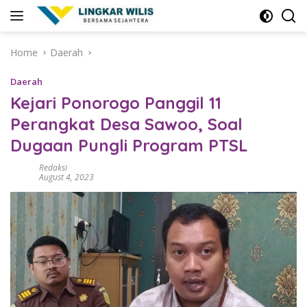
Skip
to
content
Home
Daerah
Daerah
Kejari Ponorogo Panggil 11
Perangkat Desa Sawoo, Soal
Dugaan Pungli Program PTSL
Redaksi
August 4, 2023