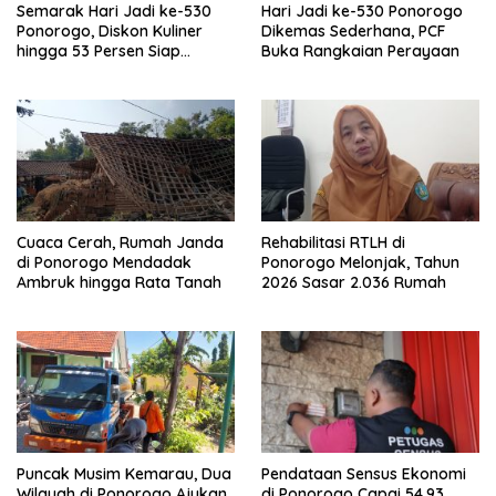
Semarak Hari Jadi ke-530
Hari Jadi ke-530 Ponorogo
Ponorogo, Diskon Kuliner
Dikemas Sederhana, PCF
hingga 53 Persen Siap
Buka Rangkaian Perayaan
Memanjakan Warga
Cuaca Cerah, Rumah Janda
Rehabilitasi RTLH di
di Ponorogo Mendadak
Ponorogo Melonjak, Tahun
Ambruk hingga Rata Tanah
2026 Sasar 2.036 Rumah
Puncak Musim Kemarau, Dua
Pendataan Sensus Ekonomi
Wilayah di Ponorogo Ajukan
di Ponorogo Capai 54,93