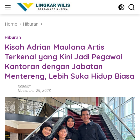
Skip
to
content
Home
Hiburan
Hiburan
Kisah Adrian Maulana Artis
Terkenal yang Kini Jadi Pegawai
Kantoran dengan Jabatan
Mentereng, Lebih Suka Hidup Biasa
Redaksi
November 29, 2023