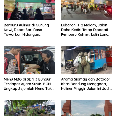
Berburu Kuliner di Gunung
Lebaran H+2 Malam, Jalan
Kawi, Depot Sari Rasa
Doho Kediri Tetap Dipadati
Tawarkan Hidangan
Pemburu Kuliner, Lalin Lancar
Rumahan yang Menggugah
Terkendali
Selera
Menu MBG di SDN 3 Bungur
Aroma Siomay dan Batagor
Terdapat Ayam Suwir, BGN
Khas Bandung Menggoda,
Ungkap Sejumlah Menu Tak
Kuliner Pinggir Jalan Ini Jadi
Direkomendasikan
Favorit Warga Kediri