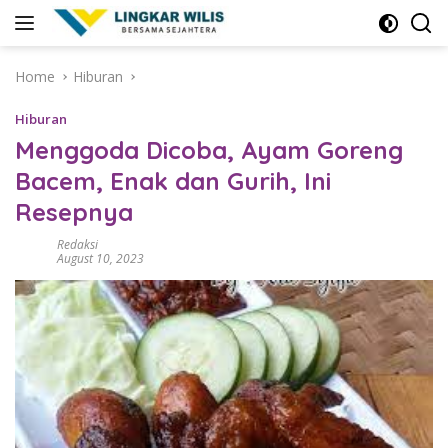
Skip
to
content
Home
Hiburan
Hiburan
Menggoda Dicoba, Ayam Goreng
Bacem, Enak dan Gurih, Ini
Resepnya
Redaksi
August 10, 2023