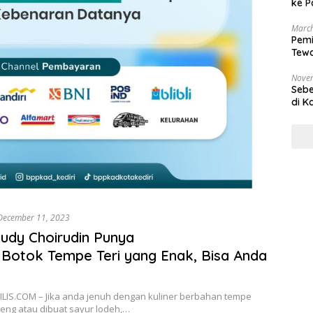
ke P
March
Pemi
Tewa
Bala
Nove
Sebe
di K
December 11, 2023
udy Choirudin Punya
Botok Tempe Teri yang Enak, Bisa Anda
LIS.COM – Jika anda jenuh dengan kuliner berbahan tempe
eng atau dibuat sayur lodeh,…