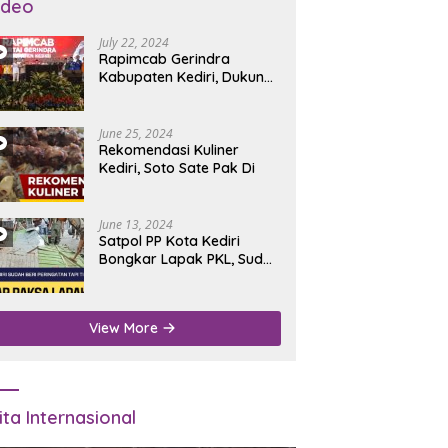
ideo
July 22, 2024
Rapimcab Gerindra
Kabupaten Kediri, Dukung
Dhito Kembali Jadi Bupati
June 25, 2024
Rekomendasi Kuliner
Kediri, Soto Sate Pak Di
June 13, 2024
Satpol PP Kota Kediri
Bongkar Lapak PKL, Sudah
Diperingatkan Tapi Tidak
Digubris
View More
ita Internasional