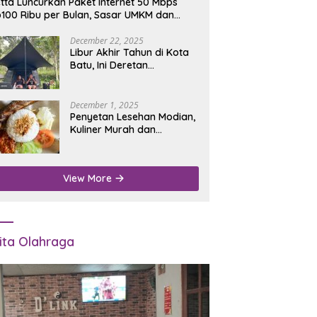
tta Luncurkan Paket Internet 50 Mbps
100 Ribu per Bulan, Sasar UMKM dan
umah Tangga
December 22, 2025
Libur Akhir Tahun di Kota
Batu, Ini Deretan
Campground Favorit untuk
Wisata Alam
December 1, 2025
Penyetan Lesehan Modian,
Kuliner Murah dan
Mengenyangkan di Depan
Kantor Disdukcapil
Nganjuk
View More
ita Olahraga