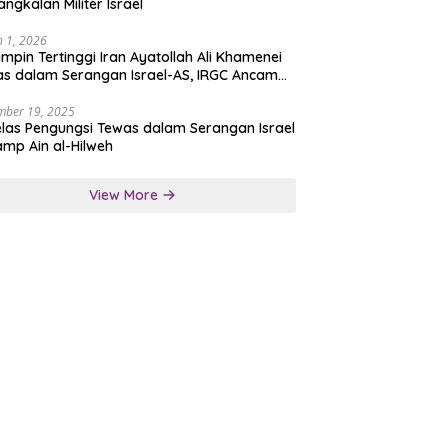
angkalan Militer Israel
 1, 2026
mpin Tertinggi Iran Ayatollah Ali Khamenei
s dalam Serangan Israel-AS, IRGC Ancam
san Tegas
mber 19, 2025
las Pengungsi Tewas dalam Serangan Israel
amp Ain al-Hilweh
View More