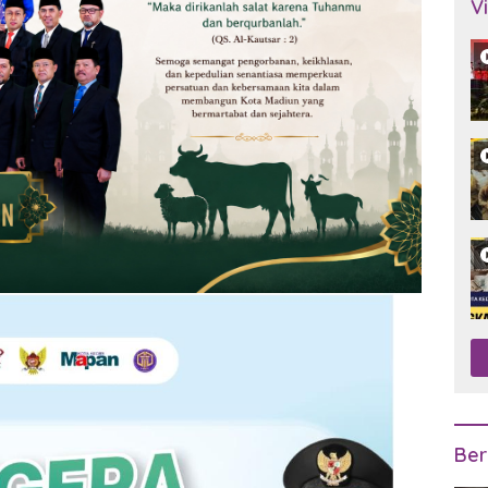
V
Ber