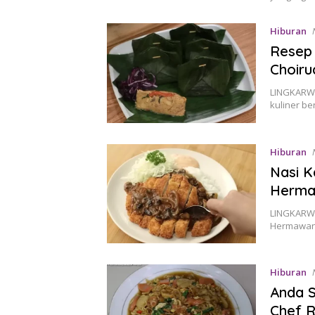
Hiburan
Resep
Choiru
LINGKARWI
kuliner b
Hiburan
Nasi K
Hermaw
LINGKARWI
Hermawan
Hiburan
Anda S
Chef R