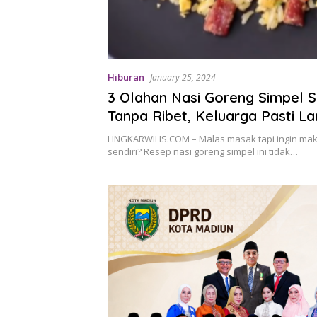
Hiburan
January 25, 2024
3 Olahan Nasi Goreng Simpel S
Tanpa Ribet, Keluarga Pasti L
Jatuh Cinta
LINGKARWILIS.COM – Malas masak tapi ingin m
sendiri? Resep nasi goreng simpel ini tidak…