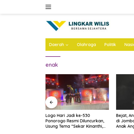
Skip
to
content
Daerah
Olahraga
Politik
Nasi
enak
n Atap Stadion
Logo Hari Jadi ke-530
Bejat, A
Dianggarkan Rp57
Ponorogo Resmi Diluncurkan,
di Jomba
 Ini Infonya
Usung Tema “Sekar Kinanthi,
Anak Ang
Wening Daya”
Ini Infon