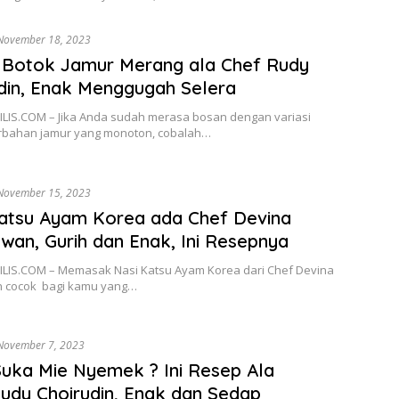
November 18, 2023
 Botok Jamur Merang ala Chef Rudy
din, Enak Menggugah Selera
LIS.COM – Jika Anda sudah merasa bosan dengan variasi
erbahan jamur yang monoton, cobalah…
November 15, 2023
atsu Ayam Korea ada Chef Devina
an, Gurih dan Enak, Ini Resepnya
LIS.COM – Memasak Nasi Katsu Ayam Korea dari Chef Devina
 cocok bagi kamu yang…
November 7, 2023
uka Mie Nyemek ? Ini Resep Ala
udy Choirudin, Enak dan Sedap