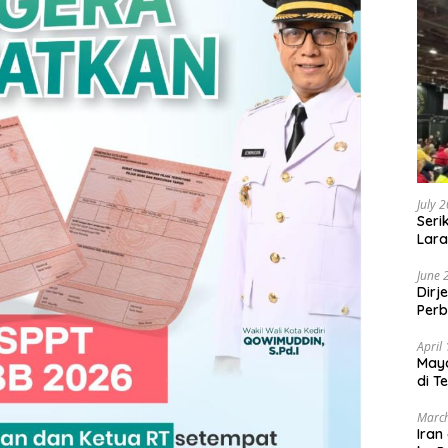
July 
Seri
Lara
Sebu
June 
Dirj
Perb
April
May
di T
March
Iran