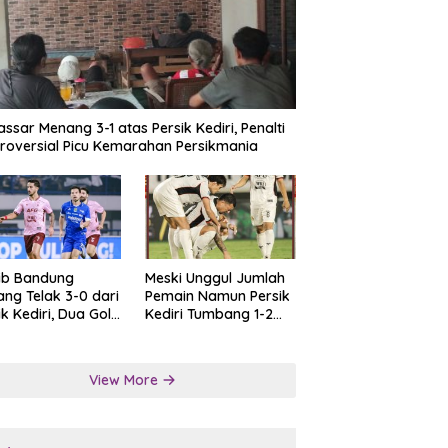
ssar Menang 3-1 atas Persik Kediri, Penalti
roversial Picu Kemarahan Persikmania
ib Bandung
Meski Unggul Jumlah
ng Telak 3-0 dari
Pemain Namun Persik
ik Kediri, Dua Gol
Kediri Tumbang 1-2
at Tendangan
dari Persis Solo
lti
View More