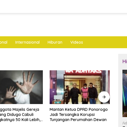
onal
Internasional
Hiburan
Videos
H
nggota Majelis Gereja
Mantan Ketua DPRD Ponorogo
LKNU
ng Diduga Cabuli
Jadi Tersangka Korupsi
Keseh
katnya 50 Kali Lebih,
Tunjangan Perumahan Dewan
Layan
Fe
ya