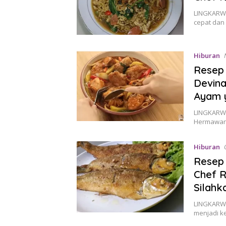
LINGKARWI
cepat dan
Hiburan
Resep
Devina
Ayam 
LINGKARWI
Hermawan 
Hiburan
Resep 
Chef R
Silahk
LINGKARWI
menjadi k