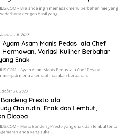
LIS.COM – Bila anda ingin memasak menu berbahan mie yang
 sederhana dengan hasil yang…
November 6, 2023
 Ayam Asam Manis Pedas ala Chef
 Hermawan, Variasi Kuliner Berbahan
yang Enak
LIS.COM – Ayam Asam Manis Pedas ala Chef Devina
menjadi menu alternatif masakan berbahan…
October 31, 2023
Bandeng Presto ala
udy Choirudin, Enak dan Lembut,
an Dicoba
LIS.COM – Menu Bandeng Presto yang enak dan lembut tentu
egemaran anda yang suka…