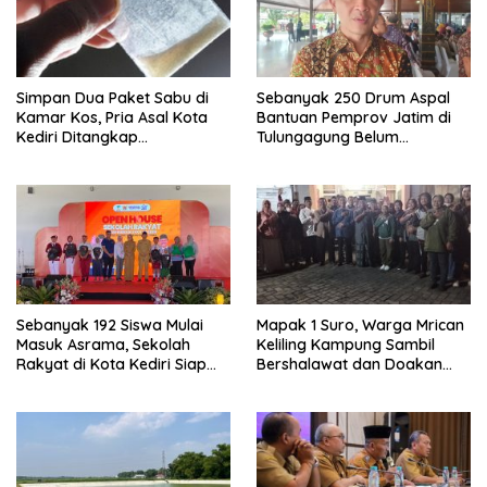
Simpan Dua Paket Sabu di
Sebanyak 250 Drum Aspal
Kamar Kos, Pria Asal Kota
Bantuan Pemprov Jatim di
Kediri Ditangkap
Tulungagung Belum
Satresnarkoba Polres
Digunakan, Dinas PUPR
Nganjuk
Ungkap Penyebabnya
Sebanyak 192 Siswa Mulai
Mapak 1 Suro, Warga Mrican
Masuk Asrama, Sekolah
Keliling Kampung Sambil
Rakyat di Kota Kediri Siap
Bershalawat dan Doakan
Beroperasi
Keselamatan Kota Kediri