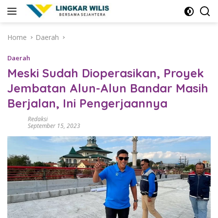
Skip
to
content
Home
Daerah
Daerah
Meski Sudah Dioperasikan, Proyek
Jembatan Alun-Alun Bandar Masih
Berjalan, Ini Pengerjaannya
Redaksi
September 15, 2023